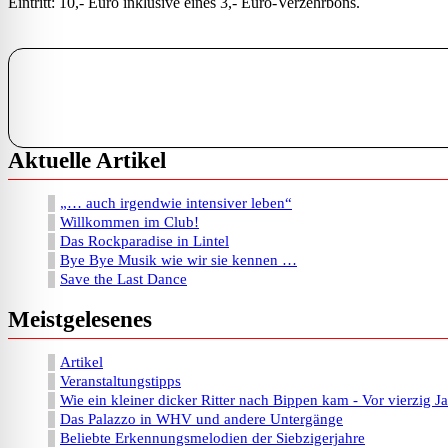
Eintritt: 10,- Euro inklusive eines 3,- Euro-Verzehrbons.
Aktuelle Artikel
„… auch irgendwie intensiver leben“
Willkommen im Club!
Das Rockparadise in Lintel
Bye Bye Musik wie wir sie kennen …
Save the Last Dance
Meistgelesenes
Artikel
Veranstaltungstipps
Wie ein kleiner dicker Ritter nach Bippen kam - Vor vierzig J
Das Palazzo in WHV und andere Untergänge
Beliebte Erkennungsmelodien der Siebzigerjahre