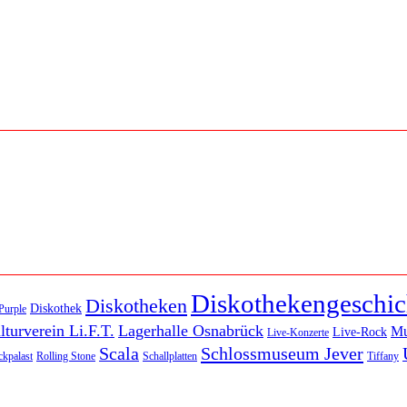
Diskothekengeschic
Diskotheken
Diskothek
Purple
lturverein Li.F.T.
Lagerhalle Osnabrück
M
Live-Rock
Live-Konzerte
Scala
Schlossmuseum Jever
kpalast
Rolling Stone
Schallplatten
Tiffany