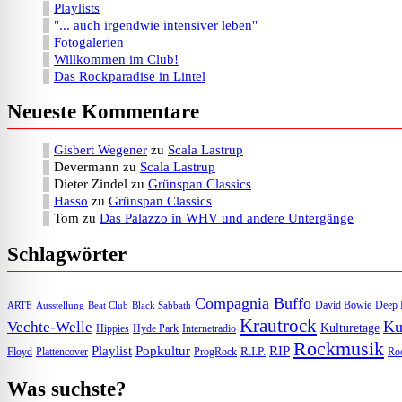
Playlists
"... auch irgendwie intensiver leben"
Fotogalerien
Willkommen im Club!
Das Rockparadise in Lintel
Neueste Kommentare
Gisbert Wegener
zu
Scala Lastrup
Devermann
zu
Scala Lastrup
Dieter Zindel
zu
Grünspan Classics
Hasso
zu
Grünspan Classics
Tom
zu
Das Palazzo in WHV und andere Untergänge
Schlagwörter
Compagnia Buffo
David Bowie
Deep 
ARTE
Ausstellung
Beat Club
Black Sabbath
Krautrock
Ku
Vechte-Welle
Kulturetage
Internetradio
Hippies
Hyde Park
Rockmusik
Playlist
Popkultur
RIP
R.I.P.
Floyd
Plattencover
ProgRock
Roc
Was suchste?