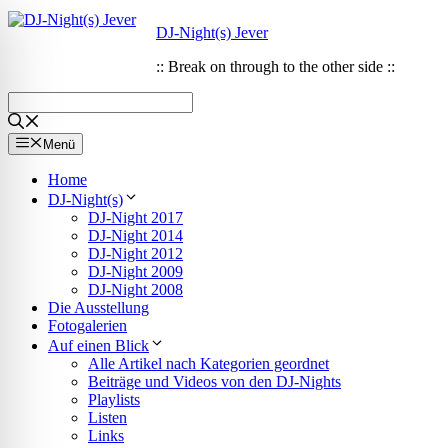
Zum
Zum
DJ-Night(s) Jever
Inhalt
Inhalt
springen
springen
:: Break on through to the other side ::
Menü
Home
DJ-Night(s)
DJ-Night 2017
DJ-Night 2014
DJ-Night 2012
DJ-Night 2009
DJ-Night 2008
Die Ausstellung
Fotogalerien
Auf einen Blick
Alle Artikel nach Kategorien geordnet
ehinderungsmodus
Beiträge und Videos von den DJ-Nights
Playlists
Listen
Links