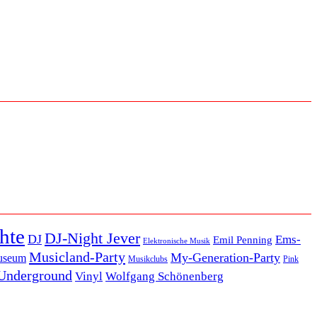
hte
DJ-Night Jever
DJ
Ems-
Emil Penning
Elektronische Musik
Musicland-Party
My-Generation-Party
useum
Musikclubs
Pink
Underground
Vinyl
Wolfgang Schönenberg