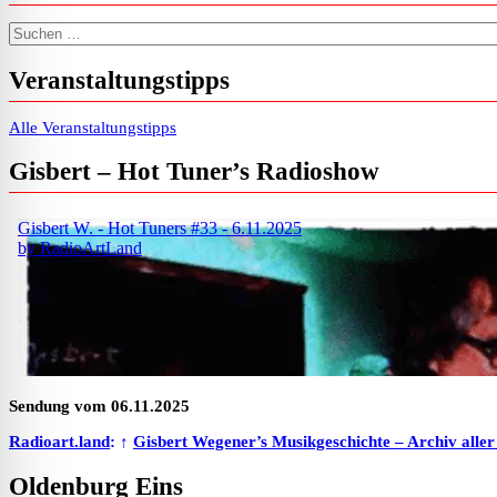
Suchen nach:
Veranstaltungstipps
Alle Veranstaltungstipps
Gisbert – Hot Tuner’s Radioshow
Sendung vom 06.11.2025
Radioart.land
: ↑
Gisbert Wegener’s Musikgeschichte – Archiv alle
Oldenburg Eins