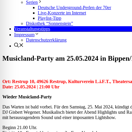
l für Anfallsicherheit
Serien
Deutsche Underground-Perlen der 70er
Live-Konzerte im Internet
Playlist-Tipp
-freundlicher Modus
Diskothek “Sonnenstein”
Veranstaltungstipps
Impressum
Datenschutzerklärung
dheitsmodus
Musicland-Party am 25.05.2024 in Bippen
psie-sicherer Modus
Ort: Restrup 10, 49626 Restrup, Kulturverein L.i.F.T., Theater
Date: 25.05.2024 | 21:00 Uhr
Wieder Musicland-Party
Das Warten ist bald vorbei. Für den Samstag, 25. Mai 2024, kündigt d
DJ Gisbert Wegener. Musikalisch bietet der Abend Highlights und Rar
mit herausragendem Sound und einer imposanten Lightshow.
Beginn 21.00 Uhr.