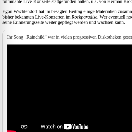
fulminante Live-Konzerte stattgefunden hatten, u.a. von Herman Br
Egon Wachtendorf hat im besagten Beitrag einige Materialien zusamme
bisher bekannten Live-Konzerten im
Rockparadise
. Wer eventuell no
seine Erinnerungsseite weiter gepflegt werden und wachsen kann.
Ihr Song „Rainchild“ war in vielen progressiven Diskotheken gese