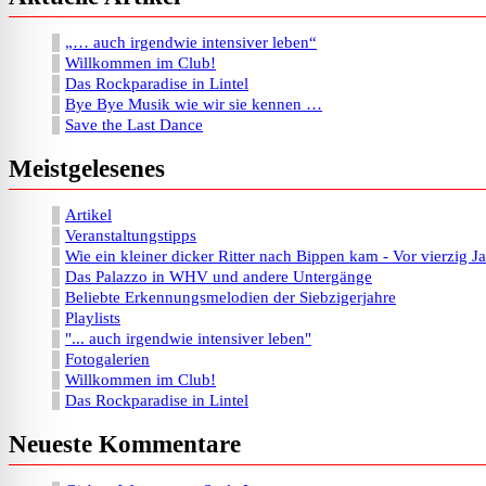
„… auch irgendwie intensiver leben“
Willkommen im Club!
Das Rockparadise in Lintel
Bye Bye Musik wie wir sie kennen …
Save the Last Dance
Meistgelesenes
Artikel
Veranstaltungstipps
Wie ein kleiner dicker Ritter nach Bippen kam - Vor vierzig J
Das Palazzo in WHV und andere Untergänge
Beliebte Erkennungsmelodien der Siebzigerjahre
Playlists
"... auch irgendwie intensiver leben"
Fotogalerien
Willkommen im Club!
Das Rockparadise in Lintel
Neueste Kommentare