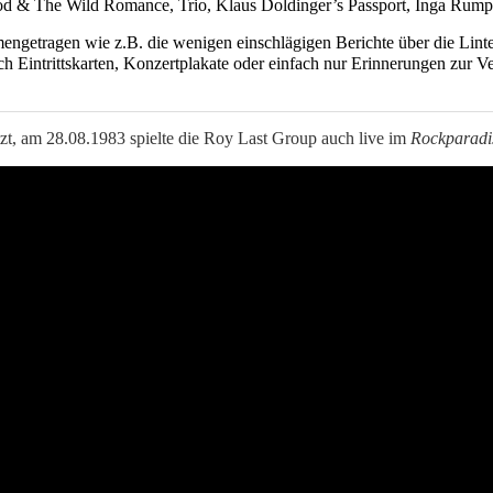
ood & The Wild Romance, Trio, Klaus Doldinger’s Passport, Inga Rump
ngetragen wie z.B. die wenigen einschlägigen Berichte über die Lintel
ch Eintrittskarten, Konzertplakate oder einfach nur Erinnerungen zur Ve
tzt, am 28.08.1983 spielte die Roy Last Group auch live im
Rockparadi