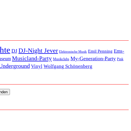
hte
DJ-Night Jever
DJ
Ems-
Emil Penning
Elektronische Musik
Musicland-Party
My-Generation-Party
useum
Musikclubs
Pink
Underground
Vinyl
Wolfgang Schönenberg