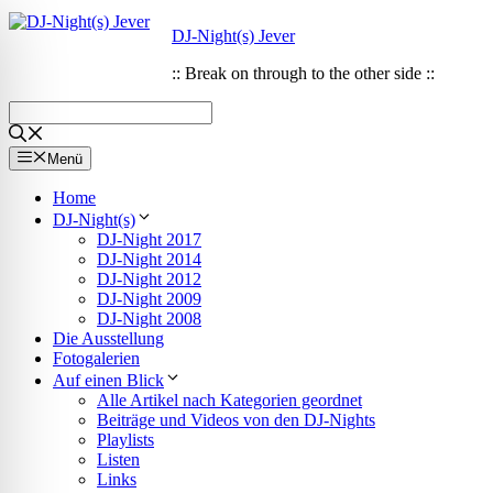
Zum
Zum
DJ-Night(s) Jever
Inhalt
Inhalt
springen
springen
:: Break on through to the other side ::
Menü
Home
DJ-Night(s)
DJ-Night 2017
DJ-Night 2014
DJ-Night 2012
DJ-Night 2009
DJ-Night 2008
Die Ausstellung
Fotogalerien
Auf einen Blick
Alle Artikel nach Kategorien geordnet
ehinderungsmodus
Beiträge und Videos von den DJ-Nights
Playlists
Listen
Links