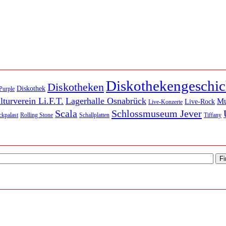
Diskothekengeschic
Diskotheken
Diskothek
Purple
lturverein Li.F.T.
Lagerhalle Osnabrück
M
Live-Rock
Live-Konzerte
Scala
Schlossmuseum Jever
kpalast
Rolling Stone
Schallplatten
Tiffany