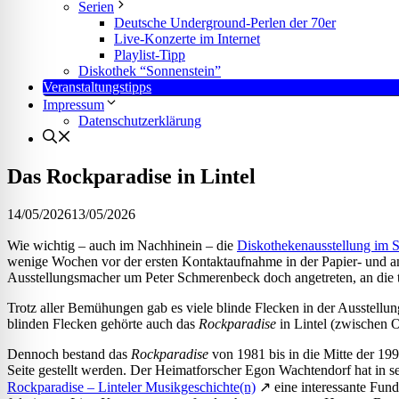
l für Anfallsicherheit
Serien
Deutsche Underground-Perlen der 70er
Live-Konzerte im Internet
Playlist-Tipp
-freundlicher Modus
Diskothek “Sonnenstein”
Veranstaltungstipps
Impressum
Datenschutzerklärung
dheitsmodus
Das Rockparadise in Lintel
14/05/2026
13/05/2026
psie-sicherer Modus
Wie wichtig – auch im Nachhinein – die
Diskothekenausstellung im 
wenige Wochen vor der ersten Kontaktaufnahme in der Papier- und and
Ausstellungsmacher um Peter Schmerenbeck doch angetreten, an die te
Trotz aller Bemühungen gab es viele blinde Flecken in der Ausstellung
blinden Flecken gehörte auch das
Rockparadise
in Lintel (zwischen O
Dennoch bestand das
Rockparadise
von 1981 bis in die Mitte der 1
Seite gestellt werden. Der Heimatforscher Egon Wachtendorf hat in s
Rockparadise – Linteler Musikgeschichte(n)
↗ eine interessante Funds