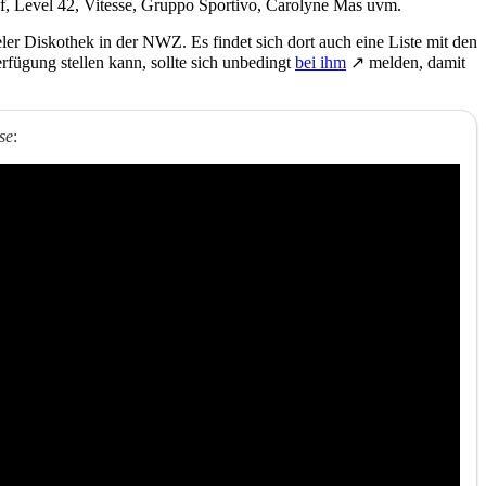
f, Level 42, Vitesse, Gruppo Sportivo, Carolyne Mas uvm.
er Diskothek in der NWZ. Es findet sich dort auch eine Liste mit den
rfügung stellen kann, sollte sich unbedingt
bei ihm
↗ melden, damit
se
: