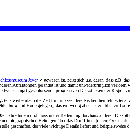
Schlossmuseum Jever
↗ gewesen ist, zeigt sich u.a. daran, dass z.B. 
eren Abfalltonnen gelandet ist und damit unwiderbringlich verloren w
ilweise längst geschlossenen progressiven Diskotheken der Region zu e
, teils weil einfach die Zeit für umfassendere Recherchen fehlte, teils
ldenburg und Hude gelegen), das ein wenig abseits der üblichen Toure
990er Jahre hinein und muss in der Bedeutung durchaus anderen Disko
einen biographischen Beiträgen über das Dorf Lintel (einem Ortsteil 
telle geschaffen, der viele wichtige Details liefert und beispielsweise d