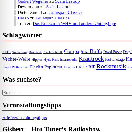
Gisbert Wegener
zu
Scala Lastrup
Devermann
zu
Scala Lastrup
Dieter Zindel
zu
Grünspan Classics
Hasso
zu
Grünspan Classics
Tom
zu
Das Palazzo in WHV und andere Untergänge
Schlagwörter
Compagnia Buffo
David Bowie
Deep 
ARTE
Ausstellung
Beat Club
Black Sabbath
Krautrock
Ku
Vechte-Welle
Kulturetage
Internetradio
Hippies
Hyde Park
Rockmusik
Playlist
Popkultur
RIP
R.I.P.
Floyd
Plattencover
ProgRock
Roc
Was suchste?
Suchen nach:
Veranstaltungstipps
Alle Veranstaltungstipps
Gisbert – Hot Tuner’s Radioshow