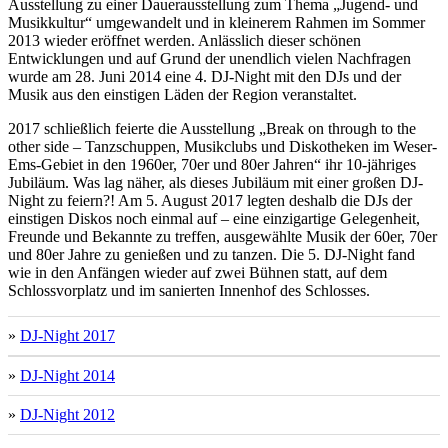
Ausstellung zu einer Dauerausstellung zum Thema „Jugend- und
Musikkultur“ umgewandelt und in kleinerem Rahmen im Sommer
2013 wieder eröffnet werden. Anlässlich dieser schönen
Entwicklungen und auf Grund der unendlich vielen Nachfragen
wurde am 28. Juni 2014 eine 4. DJ-Night mit den DJs und der
Musik aus den einstigen Läden der Region veranstaltet.
2017 schließlich feierte die Ausstellung „Break on through to the
other side – Tanzschuppen, Musikclubs und Diskotheken im Weser-
Ems-Gebiet in den 1960er, 70er und 80er Jahren“ ihr 10-jähriges
Jubiläum. Was lag näher, als dieses Jubiläum mit einer großen DJ-
Night zu feiern?! Am 5. August 2017 legten deshalb die DJs der
einstigen Diskos noch einmal auf – eine einzigartige Gelegenheit,
Freunde und Bekannte zu treffen, ausgewählte Musik der 60er, 70er
und 80er Jahre zu genießen und zu tanzen. Die 5. DJ-Night fand
wie in den Anfängen wieder auf zwei Bühnen statt, auf dem
Schlossvorplatz und im sanierten Innenhof des Schlosses.
»
DJ-Night 2017
»
DJ-Night 2014
»
DJ-Night 2012