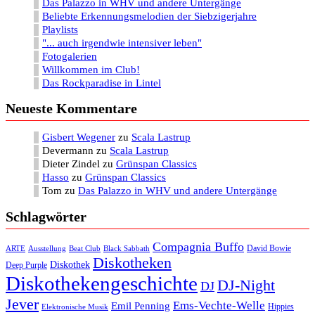
Das Palazzo in WHV und andere Untergänge
Beliebte Erkennungsmelodien der Siebzigerjahre
Playlists
"... auch irgendwie intensiver leben"
Fotogalerien
Willkommen im Club!
Das Rockparadise in Lintel
Neueste Kommentare
Gisbert Wegener
zu
Scala Lastrup
Devermann
zu
Scala Lastrup
Dieter Zindel
zu
Grünspan Classics
Hasso
zu
Grünspan Classics
Tom
zu
Das Palazzo in WHV und andere Untergänge
Schlagwörter
Compagnia Buffo
David Bowie
ARTE
Ausstellung
Beat Club
Black Sabbath
Diskotheken
Diskothek
Deep Purple
Diskothekengeschichte
DJ-Night
DJ
Jever
Ems-Vechte-Welle
Emil Penning
Hippies
Elektronische Musik