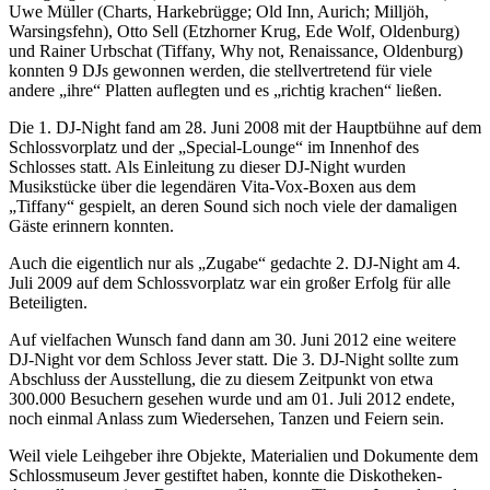
Uwe Müller (Charts, Harkebrügge; Old Inn, Aurich; Milljöh,
Warsingsfehn), Otto Sell (Etzhorner Krug, Ede Wolf, Oldenburg)
und Rainer Urbschat (Tiffany, Why not, Renaissance, Oldenburg)
konnten 9 DJs gewonnen werden, die stellvertretend für viele
andere „ihre“ Platten auflegten und es „richtig krachen“ ließen.
Die 1. DJ-Night fand am 28. Juni 2008 mit der Hauptbühne auf dem
Schlossvorplatz und der „Special-Lounge“ im Innenhof des
Schlosses statt. Als Einleitung zu dieser DJ-Night wurden
Musikstücke über die legendären Vita-Vox-Boxen aus dem
„Tiffany“ gespielt, an deren Sound sich noch viele der damaligen
Gäste erinnern konnten.
Auch die eigentlich nur als „Zugabe“ gedachte 2. DJ-Night am 4.
Juli 2009 auf dem Schlossvorplatz war ein großer Erfolg für alle
Beteiligten.
Auf vielfachen Wunsch fand dann am 30. Juni 2012 eine weitere
DJ-Night vor dem Schloss Jever statt. Die 3. DJ-Night sollte zum
Abschluss der Ausstellung, die zu diesem Zeitpunkt von etwa
300.000 Besuchern gesehen wurde und am 01. Juli 2012 endete,
noch einmal Anlass zum Wiedersehen, Tanzen und Feiern sein.
Weil viele Leihgeber ihre Objekte, Materialien und Dokumente dem
Schlossmuseum Jever gestiftet haben, konnte die Diskotheken-