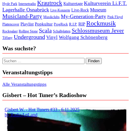
Krautrock
Kulturverein Li.F.T.
Kulturetage
Internetradio
Hyde Park
Lagerhalle Osnabrück
Museum
Live-Rock
Live-Konzerte
Musicland-Party
My-Generation-Party
Musikclubs
Pink Floyd
Rockmusik
Playlist
Popkultur
RIP
R.I.P.
Plattencover
ProgRock
Scala
Schlossmuseum Jever
Rockpalast
Rolling Stone
Schallplatten
Underground
Vinyl
Wolfgang Schönenberg
Tiffany
Was suchste?
Suchen nach:
Veranstaltungstipps
Alle Veranstaltungstipps
Gisbert – Hot Tuner’s Radioshow