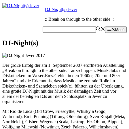
Zum
Zum
DJ-Night(s) Jever
Inhalt
Inhalt
springen
springen
:: Break on through to the other side ::
Menü
DJ-Night(s)
Der große Erfolg der am 1. September 2007 eröffneten Ausstellung
„Break on through to the other side. Tanzschuppen, Musikclubs und
Diskotheken im Weser-Ems-Gebiet in den 1960er, 70er und 80er
Jahren“ und die Erkenntnis, dass Musik eine zentrale Rolle im
Diskotheken- und Szeneleben spielt(e), führten zu der Überlegung,
eine große DJ-Night mit der Musik der damaligen Zeit und vor
allem der beteiligten DJs auf dem Schlossplatz in Jever zu
organisieren.
Mit Rio de Luca (Old Crow, Friesoythe; Whisky a Gogo,
Wittmund), Emil Penning (Tiffany, Oldenburg), Sven Rogall (Meta,
Norddeich), Gisbert Wegener (Scala, Lastrup; Fiz Oblon, Bippen),
Wolfgang Milewski (Newtimer, Zetel; Palazzo, Wilhelmshaven),