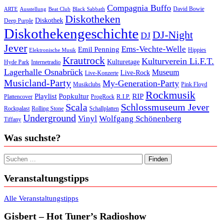
Compagnia Buffo
David Bowie
ARTE
Ausstellung
Beat Club
Black Sabbath
Diskotheken
Diskothek
Deep Purple
Diskothekengeschichte
DJ-Night
DJ
Jever
Ems-Vechte-Welle
Emil Penning
Hippies
Elektronische Musik
Krautrock
Kulturverein Li.F.T.
Kulturetage
Internetradio
Hyde Park
Lagerhalle Osnabrück
Museum
Live-Rock
Live-Konzerte
Musicland-Party
My-Generation-Party
Musikclubs
Pink Floyd
Rockmusik
Playlist
Popkultur
RIP
R.I.P.
Plattencover
ProgRock
Scala
Schlossmuseum Jever
Rockpalast
Rolling Stone
Schallplatten
Underground
Vinyl
Wolfgang Schönenberg
Tiffany
Was suchste?
Suchen nach:
Veranstaltungstipps
Alle Veranstaltungstipps
Gisbert – Hot Tuner’s Radioshow