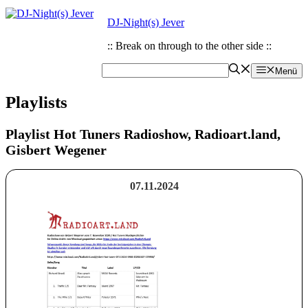
Zum
Zum
DJ-Night(s) Jever
Inhalt
Inhalt
springen
springen
:: Break on through to the other side ::
Menü
Playlists
Playlist Hot Tuners Radioshow, Radioart.land,
Gisbert Wegener
07.11.2024