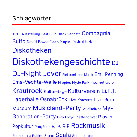
Schlagwörter
Compagnia
ARTE
Ausstellung
Beat Club
Black Sabbath
Buffo
Diskothek
David Bowie
Deep Purple
Diskotheken
Diskothekengeschichte
DJ
DJ-Night Jever
Emil Penning
Elektronische Musik
Ems-Vechte-Welle
Internetradio
Hippies
Hyde Park
Krautrock
Kulturverein Li.F.T.
Kulturetage
Lagerhalle Osnabrück
Live-Rock
Live-Konzerte
Musicland-Party
My-
Museum
Musikclubs
Generation-Party
Playlist
Pink Floyd
Plattencover
Rockmusik
Popkultur
RIP
R.I.P.
ProgRock
Scala
Rockpalast
Rolling Stone
Schallplatten