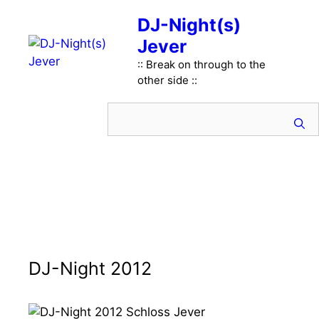
Zum
Zum
DJ-Night(s)
Inhalt
Inhalt
Jever
springen
springen
:: Break on through to the
other side ::
Menü
DJ-Night 2012