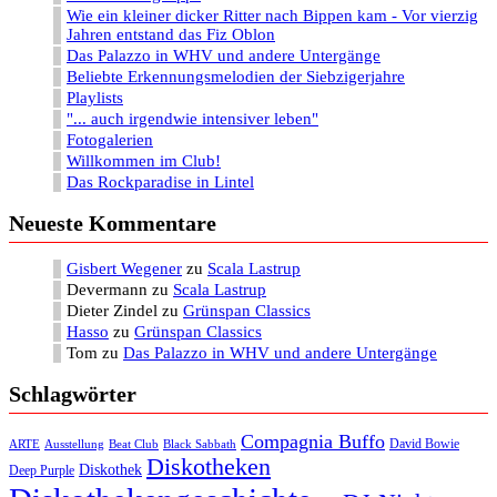
Wie ein kleiner dicker Ritter nach Bippen kam - Vor vierzig
Jahren entstand das Fiz Oblon
Das Palazzo in WHV und andere Untergänge
Beliebte Erkennungsmelodien der Siebzigerjahre
Playlists
"... auch irgendwie intensiver leben"
Fotogalerien
Willkommen im Club!
Das Rockparadise in Lintel
Neueste Kommentare
Gisbert Wegener
zu
Scala Lastrup
Devermann
zu
Scala Lastrup
Dieter Zindel
zu
Grünspan Classics
Hasso
zu
Grünspan Classics
Tom
zu
Das Palazzo in WHV und andere Untergänge
Schlagwörter
Compagnia Buffo
David Bowie
ARTE
Ausstellung
Beat Club
Black Sabbath
Diskotheken
Diskothek
Deep Purple