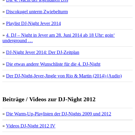
»
Discokugel unterm Zwiebelturm
»
Playlist DJ-Night Jever 2014
»
4. DJ – Night in Jever am 28. Juni 2014 ab 18 Uhr: goin‘
underground …
»
DJ-Night Jever 2014: Der DJ-Zeitplan
»
Die etwas andere Wunschliste für die 4. DJ-Night
»
Der DJ-Night-Jever-Jingle von Rio & Martin (2014) (Audio)
Beiträge / Videos zur DJ-Night 2012
»
Die Warm-Up-Playlisten der DJ-Nights 2009 und 2012
»
Videos DJ-Night 2012 IV