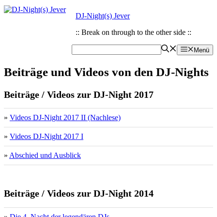
Zum
Zum
DJ-Night(s) Jever
Inhalt
Inhalt
springen
springen
:: Break on through to the other side ::
Menü
Beiträge und Videos von den DJ-Nights
Beiträge / Videos zur DJ-Night 2017
»
Videos DJ-Night 2017 II (Nachlese)
»
Videos DJ-Night 2017 I
»
Abschied und Ausblick
Beiträge / Videos zur DJ-Night 2014
»
Die 4. Nacht der legendären DJs