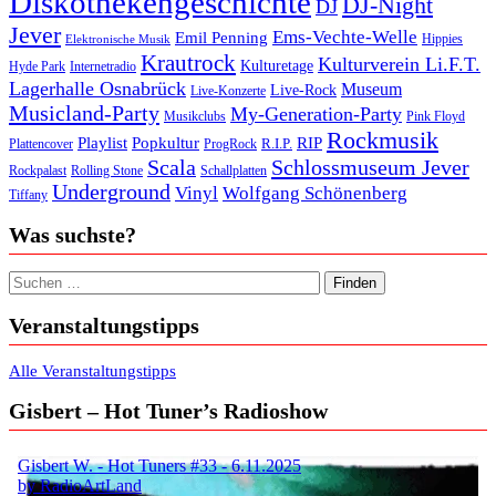
Diskothekengeschichte
DJ-Night
DJ
Jever
Ems-Vechte-Welle
Emil Penning
Hippies
Elektronische Musik
Krautrock
Kulturverein Li.F.T.
Kulturetage
Internetradio
Hyde Park
Lagerhalle Osnabrück
Museum
Live-Rock
Live-Konzerte
Musicland-Party
My-Generation-Party
Musikclubs
Pink Floyd
Rockmusik
Playlist
Popkultur
RIP
R.I.P.
Plattencover
ProgRock
Scala
Schlossmuseum Jever
Rockpalast
Rolling Stone
Schallplatten
Underground
Vinyl
Wolfgang Schönenberg
Tiffany
Was suchste?
Suchen nach:
Veranstaltungstipps
Alle Veranstaltungstipps
Gisbert – Hot Tuner’s Radioshow