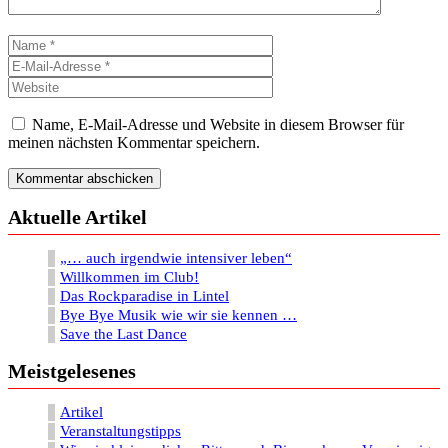
Name
E-
Mail-
Website
Adresse
Name, E-Mail-Adresse und Website in diesem Browser für
meinen nächsten Kommentar speichern.
Aktuelle Artikel
„… auch irgendwie intensiver leben“
Willkommen im Club!
Das Rockparadise in Lintel
Bye Bye Musik wie wir sie kennen …
Save the Last Dance
Meistgelesenes
Artikel
Veranstaltungstipps