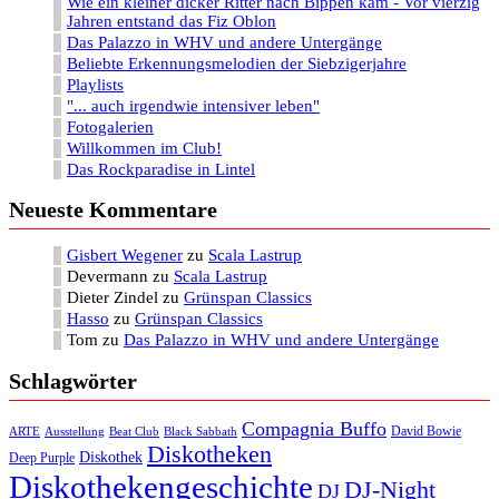
Wie ein kleiner dicker Ritter nach Bippen kam - Vor vierzig
Jahren entstand das Fiz Oblon
Das Palazzo in WHV und andere Untergänge
Beliebte Erkennungsmelodien der Siebzigerjahre
Playlists
"... auch irgendwie intensiver leben"
Fotogalerien
Willkommen im Club!
Das Rockparadise in Lintel
Neueste Kommentare
Gisbert Wegener
zu
Scala Lastrup
Devermann
zu
Scala Lastrup
Dieter Zindel
zu
Grünspan Classics
Hasso
zu
Grünspan Classics
Tom
zu
Das Palazzo in WHV und andere Untergänge
Schlagwörter
Compagnia Buffo
David Bowie
ARTE
Ausstellung
Beat Club
Black Sabbath
Diskotheken
Diskothek
Deep Purple
Diskothekengeschichte
DJ-Night
DJ