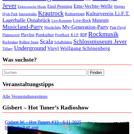
Jever
Ems-Vechte-Welle
Emil Penning
Hippies
Elektronische Musik
Krautrock
Kulturverein Li.F.T.
Kulturetage
Internetradio
Hyde Park
Lagerhalle Osnabrück
Museum
Live-Rock
Live-Konzerte
Musicland-Party
My-Generation-Party
Musikclubs
Pink Floyd
Rockmusik
Playlist
Popkultur
RIP
R.I.P.
Plattencover
ProgRock
Scala
Schlossmuseum Jever
Rockpalast
Rolling Stone
Schallplatten
Underground
Vinyl
Wolfgang Schönenberg
Tiffany
Was suchste?
Suchen nach:
Veranstaltungstipps
Alle Veranstaltungstipps
Gisbert – Hot Tuner’s Radioshow