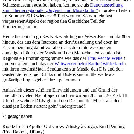
Schlossmuseum gestiftet haben, konnte sie als
Dauerausstellung
zum Thema regionaler „Jugend- und Musikkultur“
in großen Teilen
im Sommer 2013 wieder eröffnet werden. So wird ein fast
vergessener Aspekt der regionalen Geschichte Teil der
Erinnerungskultur.
Heute besteht ein großes Netzwerk in ganz Weser-Ems und darüber
hinaus, das aus dem Interesse an der Ausstellung und eben im
Zusammenhang damit vor allem aus dem Interesse an den
damaligen Läden, der Musik und den Menschen entstanden ist.
Regionale Rundfunkprogramme wie das der
Ems-Vechte-Welle
↑
und vor allem auch das der
Wattwerker beim Radio Ostfriesland
↑
mit ihren regelmäßigen Sendungen zur Musik, den DJs und den
Gästen der einstigen Clubs und Diskos sind mittlerweile als
großartige Impulsgeber hinzu gekommen.
Anlässlich dieser schönen Entwicklungen und auf Grund der
unendlich vielen Nachfragen möchten wir am 28. Juni 2014 ab 18
Uhr eine weitere DJ-Night mit den DJs und der Musik aus den
einstigen Läden starten: goin‘ underground!!
Zugesagt haben:
Rio de Luca (Apollo, Old Crow, Whisky à Gogo), Emil Penning
(Red Baloon, Tiffany),