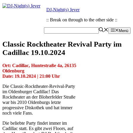
Zum
Zum
DJ-Night(s) Jever
Inhalt
Inhalt
springen
springen
:: Break on through to the other side ::
Menü
Classic Rocktheater Revival Party im
Cadillac 19.10.2024
Ort: Cadillac, Huntestraße 4a, 26135
Oldenburg
Date: 19.10.2024 | 21:00 Uhr
Die Classic-Rocktheater-Revival-Party
im Oldenburger Cadillac! Das
Rocktheater an der Bloherfelder Straße
war bis 2010 Oldenburgs letzte
progressive Diskothek und hat immer
noch viele Fans.
Die beliebte Party findet immer im
Cadillac statt. Es gibt zwei Floors, auf