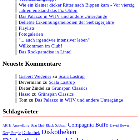
Wie ein kleiner dicker Ritter nach Bippen kam - Vor vierzig
Jahren entstand das Fiz Oblon
Das Palazzo in WHV und andere Untergänge
Beliebte Erkennungsmelodien der Siebzigerjahre
Playlists
Fotogalerien
"... auch irgendwie intensiver leben"
Willkommen im Club!
Das Rockparadise in Lintel
Neueste Kommentare
Gisbert Wegener
zu
Scala Lastrup
Devermann
zu
Scala Lastrup
Dieter Zindel
zu
Grünspan Classics
Hasso
zu
Grünspan Classics
Tom
zu
Das Palazzo in WHV und andere Untergänge
Schlagwörter
Compagnia Buffo
David Bowie
ARTE
Ausstellung
Beat Club
Black Sabbath
Diskotheken
Diskothek
Deep Purple