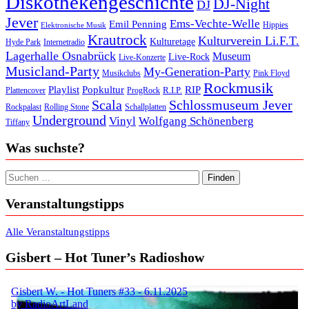
Diskothekengeschichte
DJ-Night
DJ
Jever
Ems-Vechte-Welle
Emil Penning
Hippies
Elektronische Musik
Krautrock
Kulturverein Li.F.T.
Kulturetage
Internetradio
Hyde Park
Lagerhalle Osnabrück
Museum
Live-Rock
Live-Konzerte
Musicland-Party
My-Generation-Party
Musikclubs
Pink Floyd
Rockmusik
Playlist
Popkultur
RIP
R.I.P.
Plattencover
ProgRock
Scala
Schlossmuseum Jever
Rockpalast
Rolling Stone
Schallplatten
Underground
Vinyl
Wolfgang Schönenberg
Tiffany
Was suchste?
Suchen nach:
Veranstaltungstipps
Alle Veranstaltungstipps
Gisbert – Hot Tuner’s Radioshow