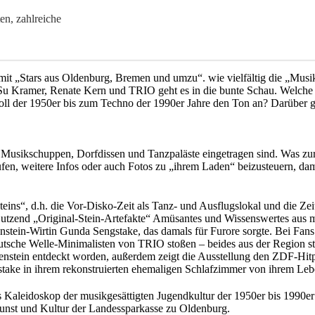
en, zahlreiche
gt mit „Stars aus Oldenburg, Bremen und umzu“. wie vielfältig die „Mu
, Su Kramer, Renate Kern und TRIO geht es in die bunte Schau. Welch
l der 1950er bis zum Techno der 1990er Jahre den Ton an? Darüber ge
0 Musikschuppen, Dorfdissen und Tanzpaläste eingetragen sind. Was zur 
en, weitere Infos oder auch Fotos zu „ihrem Laden“ beizusteuern, dam
eins“, d.h. die Vor-Disko-Zeit als Tanz- und Ausflugslokal und die Z
Dutzend „Original-Stein-Artefakte“ Amüsantes und Wissenswertes aus m
enstein-Wirtin Gunda Sengstake, das damals für Furore sorgte. Bei Fans 
tsche Welle-Minimalisten von TRIO stoßen – beides aus der Region s
enstein entdeckt worden, außerdem zeigt die Ausstellung den ZDF-Hit
take in ihrem rekonstruierten ehemaligen Schlafzimmer von ihrem Lebe
es Kaleidoskop der musikgesättigten Jugendkultur der 1950er bis 1990e
Kunst und Kultur der Landessparkasse zu Oldenburg.