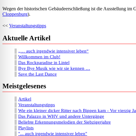
Wegen der historischen Gebäudeerschließung ist die Ausstellung im G
Cloppenburg
).
<<
Veranstaltungstipps
Aktuelle Artikel
„… auch irgendwie intensiver leben“
Willkommen im Club!
Das Rockparadise in Lintel
Bye Bye Musik wie wir sie kennen …
Save the Last Dance
Meistgelesenes
Artikel
Veranstaltungstipps
Wie ein kleiner dicker Ritter nach Bippen kam - Vor vierzig J
Das Palazzo in WHV und andere Untergänge
Beliebte Erkennungsmelodien der Siebzigerjahre
Playlists
"... auch irgendwie intensiver leben"