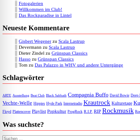
Fotogalerien
Willkommen im Club!
Das Rockparadise in Lintel
Neueste Kommentare
Gisbert Wegener
zu
Scala Lastrup
Devermann
zu
Scala Lastrup
Dieter Zindel
zu
Grünspan Classics
Hasso
zu
Grünspan Classics
Tom
zu
Das Palazzo in WHV und andere Untergänge
Schlagwörter
Compagnia Buffo
David Bowie
Deep 
ARTE
Ausstellung
Beat Club
Black Sabbath
Krautrock
Ku
Vechte-Welle
Kulturetage
Internetradio
Hippies
Hyde Park
Rockmusik
Playlist
Popkultur
RIP
R.I.P.
Floyd
Plattencover
ProgRock
Roc
Was suchste?
Suchen nach: