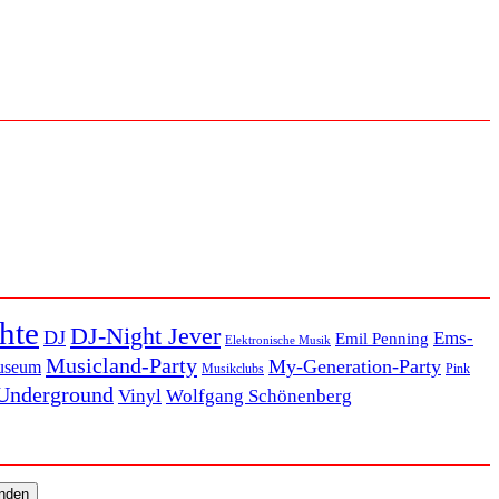
hte
DJ-Night Jever
DJ
Ems-
Emil Penning
Elektronische Musik
Musicland-Party
My-Generation-Party
useum
Musikclubs
Pink
Underground
Vinyl
Wolfgang Schönenberg