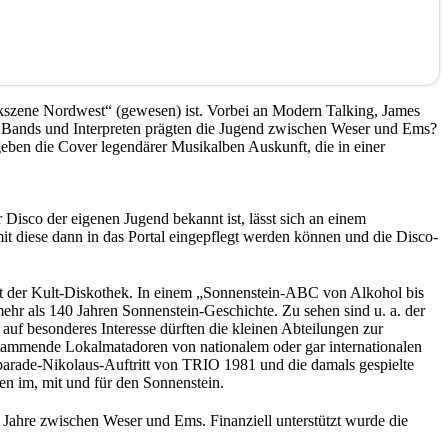
sikszene Nordwest“ (gewesen) ist. Vorbei an Modern Talking, James
e Bands und Interpreten prägten die Jugend zwischen Weser und Ems?
ben die Cover legendärer Musikalben Auskunft, die in einer
Disco der eigenen Jugend bekannt ist, lässt sich an einem
it diese dann in das Portal eingepflegt werden können und die Disco-
eit der Kult-Diskothek. In einem „Sonnenstein-ABC von Alkohol bis
ehr als 140 Jahren Sonnenstein-Geschichte. Zu sehen sind u. a. der
auf besonderes Interesse dürften die kleinen Abteilungen zur
tammende Lokalmatadoren von nationalem oder gar internationalen
parade-Nikolaus-Auftritt von TRIO 1981 und die damals gespielte
n im, mit und für den Sonnenstein.
r Jahre zwischen Weser und Ems. Finanziell unterstützt wurde die