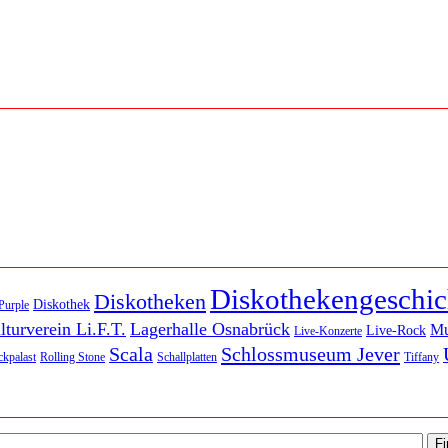
Diskothekengeschic
Diskotheken
Diskothek
Purple
lturverein Li.F.T.
Lagerhalle Osnabrück
M
Live-Rock
Live-Konzerte
Scala
Schlossmuseum Jever
kpalast
Rolling Stone
Schallplatten
Tiffany