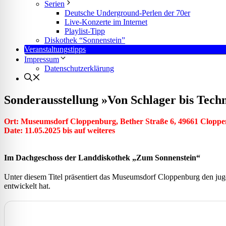
l für Anfallsicherheit
Serien
Deutsche Underground-Perlen der 70er
Live-Konzerte im Internet
Playlist-Tipp
-freundlicher Modus
Diskothek “Sonnenstein”
Veranstaltungstipps
Impressum
Datenschutzerklärung
dheitsmodus
Sonderausstellung »Von Schlager bis Tec
Ort: Museumsdorf Cloppenburg, Bether Straße 6, 49661 Clopp
psie-sicherer Modus
Date: 11.05.2025 bis auf weiteres
Im Dachgeschoss der Landdiskothek „Zum Sonnenstein“
Unter diesem Titel präsentiert das Museumsdorf Cloppenburg den jug
entwickelt hat.