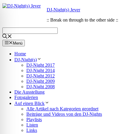
Zum
Zum
DJ-Night(s) Jever
Inhalt
Inhalt
springen
springen
:: Break on through to the other side ::
Menü
Home
DJ-Night(s)
DJ-Night 2017
DJ-Night 2014
DJ-Night 2012
DJ-Night 2009
DJ-Night 2008
Die Ausstellung
Fotogalerien
Auf einen Blick
Alle Artikel nach Kategorien geordnet
ehinderungsmodus
Beiträge und Videos von den DJ-Nights
Playlists
Listen
Links