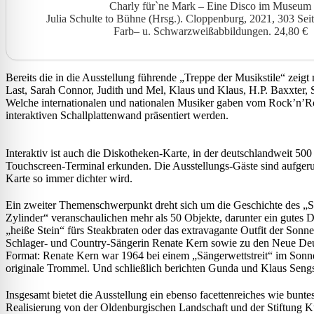
Charly für`ne Mark – Eine Disco im Museum
Julia Schulte to Bühne (Hrsg.). Cloppenburg, 2021, 303 Seit
Farb– u. Schwarzweißabbildungen. 24,80 €
Bereits die in die Ausstellung führende „Treppe der Musikstile“ zei
Last, Sarah Connor, Judith und Mel, Klaus und Klaus, H.P. Baxxter
Welche internationalen und nationalen Musiker gaben vom Rock’n’Rol
interaktiven Schallplattenwand präsentiert werden.
Interaktiv ist auch die Diskotheken-Karte, in der deutschlandweit 50
Touchscreen-Terminal erkunden. Die Ausstellungs-Gäste sind aufgeruf
Karte so immer dichter wird.
Ein zweiter Themenschwerpunkt dreht sich um die Geschichte des „St
Zylinder“ veranschaulichen mehr als 50 Objekte, darunter ein gutes 
„heiße Stein“ fürs Steakbraten oder das extravagante Outfit der Sonn
Schlager- und Country-Sängerin Renate Kern sowie zu den Neue Deu
Format: Renate Kern war 1964 bei einem „Sängerwettstreit“ im Sonn
originale Trommel. Und schließlich berichten Gunda und Klaus Sengs
Insgesamt bietet die Ausstellung ein ebenso facettenreiches wie bunt
Realisierung von der Oldenburgischen Landschaft und der Stiftung 