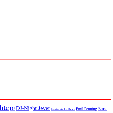
hte
DJ-Night Jever
DJ
Ems-
Emil Penning
Elektronische Musik