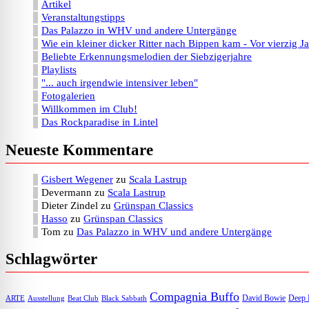
Artikel
Veranstaltungstipps
Das Palazzo in WHV und andere Untergänge
Wie ein kleiner dicker Ritter nach Bippen kam - Vor vierzig J
Beliebte Erkennungsmelodien der Siebzigerjahre
Playlists
"... auch irgendwie intensiver leben"
Fotogalerien
Willkommen im Club!
Das Rockparadise in Lintel
Neueste Kommentare
Gisbert Wegener
zu
Scala Lastrup
Devermann
zu
Scala Lastrup
Dieter Zindel
zu
Grünspan Classics
Hasso
zu
Grünspan Classics
Tom
zu
Das Palazzo in WHV und andere Untergänge
Schlagwörter
Compagnia Buffo
David Bowie
Deep 
ARTE
Ausstellung
Beat Club
Black Sabbath