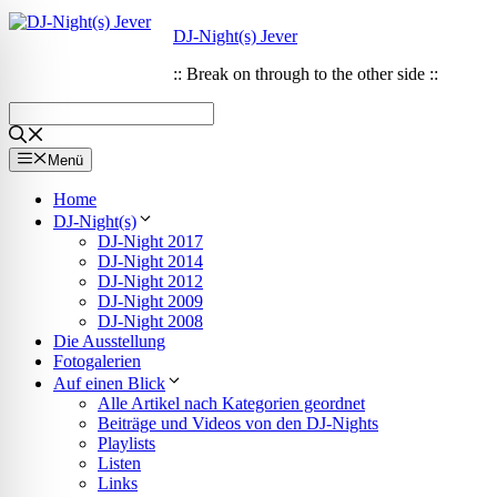
Zum
Zum
DJ-Night(s) Jever
Inhalt
Inhalt
springen
springen
:: Break on through to the other side ::
Menü
Home
DJ-Night(s)
DJ-Night 2017
DJ-Night 2014
DJ-Night 2012
DJ-Night 2009
DJ-Night 2008
Die Ausstellung
Fotogalerien
Auf einen Blick
Alle Artikel nach Kategorien geordnet
ehinderten-Modus
Beiträge und Videos von den DJ-Nights
Playlists
Listen
Links