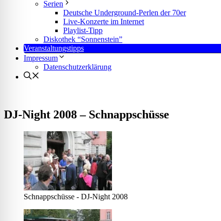
lssicheres Profil
Serien
Deutsche Underground-Perlen der 70er
Live-Konzerte im Internet
Playlist-Tipp
-freundlicher Modus
Diskothek “Sonnenstein”
Veranstaltungstipps
Impressum
Datenschutzerklärung
den-Modus
psie-sicherer Modus
DJ-Night 2008 – Schnappschüsse
Schnappschüsse - DJ-Night 2008