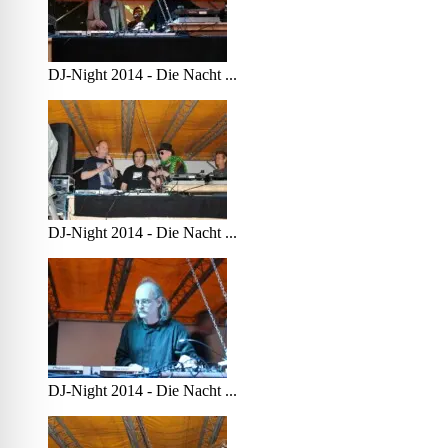
DJ-Night 2014 - Die Nacht ...
DJ-Night 2014 - Die Nacht ...
DJ-Night 2014 - Die Nacht ...