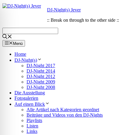
Zum
Zum
DJ-Night(s) Jever
Inhalt
Inhalt
springen
springen
:: Break on through to the other side ::
Menü
Home
DJ-Night(s)
DJ-Night 2017
DJ-Night 2014
DJ-Night 2012
DJ-Night 2009
DJ-Night 2008
Die Ausstellung
Fotogalerien
Auf einen Blick
Alle Artikel nach Kategorien geordnet
ehinderungsmodus
Beiträge und Videos von den DJ-Nights
Playlists
Listen
Links