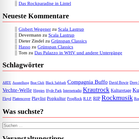
Das Rockparadise in Lintel
Neueste Kommentare
Gisbert Wegener
zu
Scala Lastrup
Devermann
zu
Scala Lastrup
Dieter Zindel
zu
Grünspan Classics
Hasso
zu
Grünspan Classics
Tom
zu
Das Palazzo in WHV und andere Untergänge
Schlagwörter
Compagnia Buffo
David Bowie
Deep 
ARTE
Ausstellung
Beat Club
Black Sabbath
Krautrock
Ku
Vechte-Welle
Kulturetage
Internetradio
Hippies
Hyde Park
Rockmusik
Playlist
Popkultur
RIP
R.I.P.
Floyd
Plattencover
ProgRock
Roc
Was suchste?
Suchen nach:
Veranstaltungstipps