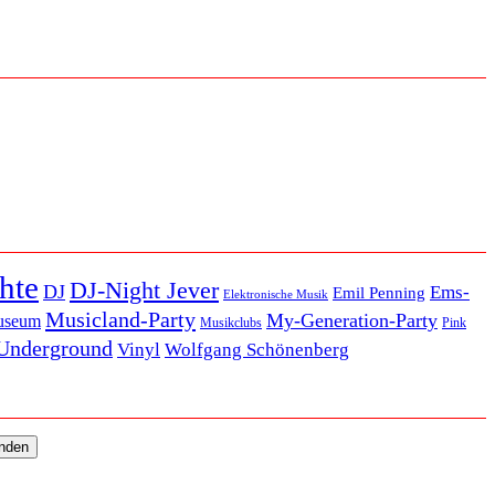
hte
DJ-Night Jever
DJ
Ems-
Emil Penning
Elektronische Musik
Musicland-Party
My-Generation-Party
useum
Musikclubs
Pink
Underground
Vinyl
Wolfgang Schönenberg