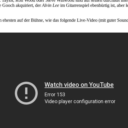
 Taylor, Ron Wood oder Steve Winwood sind auf seinen durchaus intere
e Gooch akquiriert, der
Alvin Lee
im Gitarrenspiel ebenbürtig ist, aber
am ehesten auf der Bühne, wie das folgende Live-Video (mit guter Soun