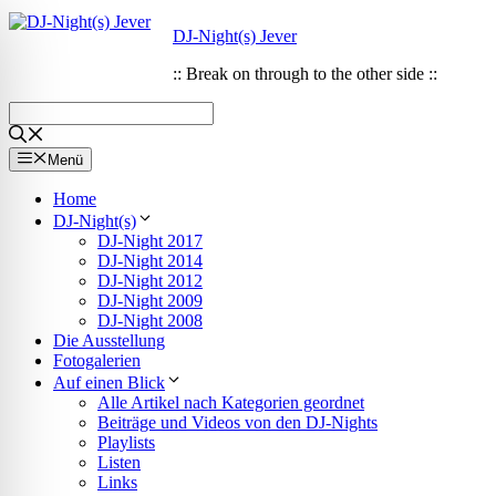
Zum
Zum
DJ-Night(s) Jever
Inhalt
Inhalt
springen
springen
:: Break on through to the other side ::
Menü
Home
DJ-Night(s)
DJ-Night 2017
DJ-Night 2014
DJ-Night 2012
DJ-Night 2009
DJ-Night 2008
Die Ausstellung
Fotogalerien
Auf einen Blick
Alle Artikel nach Kategorien geordnet
ehinderungsmodus
Beiträge und Videos von den DJ-Nights
Playlists
Listen
Links