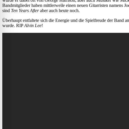
wurde er dabei oft von George Harrison, aber auch Musiker wie Mick
Bandmitglieder haben mittlerweile einen neuen Gitarristen namens Jo
sind
Ten Years After
aber auch heute noch.
Überhaupt entfaltete sich die Energie und die Spielfreude der Band 
wurde. RIP
Alvin Lee
!