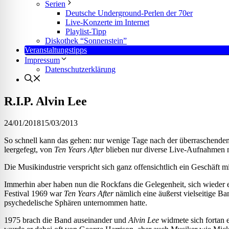
l für Anfallsicherheit
Serien
Deutsche Underground-Perlen der 70er
Live-Konzerte im Internet
Playlist-Tipp
-freundlicher Modus
Diskothek “Sonnenstein”
Veranstaltungstipps
Impressum
Datenschutzerklärung
dheitsmodus
R.I.P. Alvin Lee
24/01/2018
15/03/2013
psie-sicherer Modus
So schnell kann das gehen: nur wenige Tage nach der überraschend
leergefegt, von
Ten Years After
blieben nur diverse Live-Aufnahmen mit
Die Musikindustrie verspricht sich ganz offensichtlich ein Geschäft
Immerhin aber haben nun die Rockfans die Gelegenheit, sich wieder 
Festival 1969 war
Ten Years After
nämlich eine äußerst vielseitige B
psychedelische Sphären unternommen hatte.
1975 brach die Band auseinander und
Alvin Lee
widmete sich fortan e