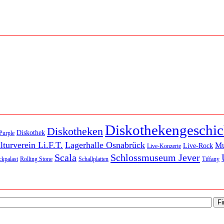
Diskothekengeschic
Diskotheken
Diskothek
Purple
lturverein Li.F.T.
Lagerhalle Osnabrück
M
Live-Rock
Live-Konzerte
Scala
Schlossmuseum Jever
kpalast
Rolling Stone
Schallplatten
Tiffany