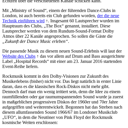
Echtzeit über die verschiedenen Kanäle schicken kann.
Mit „Ministry of Sound“, einem der führenden Dance-Clubs in
London, ist auch bereits ein Club gefunden worden,
der die neue
Technik einführen wird
↑. Insgesamt 60 Lautsprecher wurden im
Hauptraum des Clubs, „The Box“ genannt, installiert. Diese
Lautsprecher werden von dem Rundum-Sound-Format Dolby
Atmos über 22 Kanäle angesprochen. So sollen die Gäste die
„Zukunft der Dance Music erleben“
.
Die passende Musik zu diesem neuen Sound-Erlebnis will laut der
Website des Clubs
↑ das vor allem auf Drum and Bass ausgerichtete
Label „Hospital Records“ mit einer am 23. Januar 2016 startenden
Event-Reihe liefern.
Rockmusik kommt in den Dolby-Visionen zur Zukunft des
Musikerlebens (bisher) nicht vor. Das liegt natürlich in erster Linie
daran, dass es die klassischen Rock-Diskos nicht mehr gibt.
Dennoch darf man ein wenig irritiert sein, denn die Idee zu einem
raumfüllenden oder gar raumumspannenden Sound wurde ja zuerst
in maßgeblichen progressiven Diskos der 1960er und 70er Jahre
aufgegriffen und weiterentwickelt. Begonnen hat das Streben nach
diesem allumfassenden Sound 1966/67 im Londoner Musikclub
„UFO“, in dem die Neutöner von Pink Floyd der Rockmusik
kosmische Weiten erschlossen: