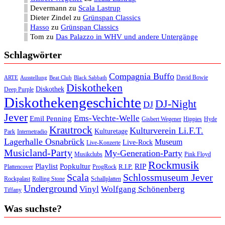
Devermann
zu
Scala Lastrup
Dieter Zindel
zu
Grünspan Classics
Hasso
zu
Grünspan Classics
Tom
zu
Das Palazzo in WHV und andere Untergänge
Schlagwörter
Compagnia Buffo
David Bowie
ARTE
Ausstellung
Beat Club
Black Sabbath
Diskotheken
Diskothek
Deep Purple
Diskothekengeschichte
DJ-Night
DJ
Jever
Ems-Vechte-Welle
Emil Penning
Gisbert Wegener
Hippies
Hyde
Krautrock
Kulturverein Li.F.T.
Kulturetage
Internetradio
Park
Lagerhalle Osnabrück
Museum
Live-Rock
Live-Konzerte
Musicland-Party
My-Generation-Party
Musikclubs
Pink Floyd
Rockmusik
Playlist
Popkultur
RIP
R.I.P.
Plattencover
ProgRock
Scala
Schlossmuseum Jever
Rockpalast
Rolling Stone
Schallplatten
Underground
Vinyl
Wolfgang Schönenberg
Tiffany
Was suchste?