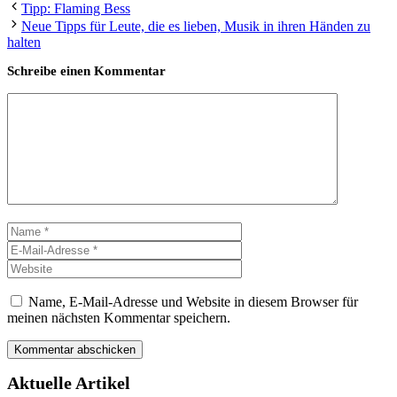
Tipp: Flaming Bess
Neue Tipps für Leute, die es lieben, Musik in ihren Händen zu
halten
Schreibe einen Kommentar
Kommentar
Name
E-
Mail-
Website
Adresse
Name, E-Mail-Adresse und Website in diesem Browser für
meinen nächsten Kommentar speichern.
Aktuelle Artikel