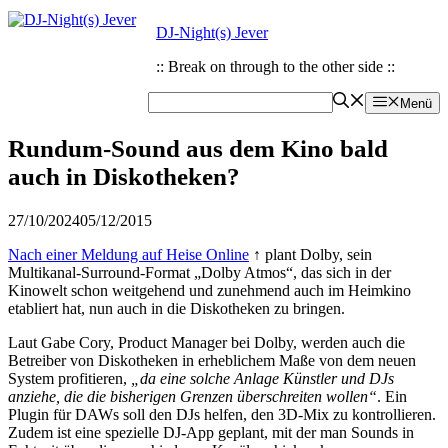
Zum
Zum
DJ-Night(s) Jever
Inhalt
Inhalt
springen
springen
:: Break on through to the other side ::
Menü
Rundum-Sound aus dem Kino bald
auch in Diskotheken?
27/10/2024
05/12/2015
Nach einer Meldung auf Heise Online
↑ plant Dolby, sein
Multikanal-Surround-Format „Dolby Atmos“, das sich in der
Kinowelt schon weitgehend und zunehmend auch im Heimkino
etabliert hat, nun auch in die Diskotheken zu bringen.
Laut Gabe Cory, Product Manager bei Dolby, werden auch die
Betreiber von Diskotheken in erheblichem Maße von dem neuen
System profitieren,
„da eine solche Anlage Künstler und DJs
anziehe, die die bisherigen Grenzen überschreiten wollen“
. Ein
Plugin für DAWs soll den DJs helfen, den 3D-Mix zu kontrollieren.
Zudem ist eine spezielle DJ-App geplant, mit der man Sounds in