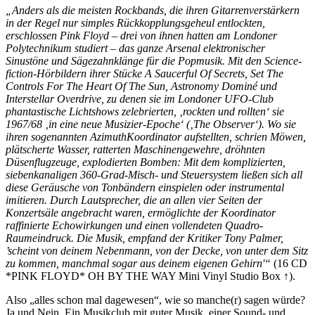
„Anders als die meisten Rockbands, die ihren Gitarrenverstärkern
in der Regel nur simples Rückkopplungsgeheul entlockten,
erschlossen Pink Floyd – drei von ihnen hatten am Londoner
Polytechnikum studiert – das ganze Arsenal elektronischer
Sinustöne und Sägezahnklänge für die Popmusik. Mit den Science-
fiction-Hörbildern ihrer Stücke A Saucerful Of Secrets, Set The
Controls For The Heart Of The Sun, Astronomy Dominé und
Interstellar Overdrive, zu denen sie im Londoner UFO-Club
phantastische Lichtshows zelebrierten, ‚rockten und rollten‘ sie
1967/68 ‚in eine neue Musizier-Epoche‘ (‚The Observer‘). Wo sie
ihren sogenannten AzimuthKoordinator aufstellten, schrien Möwen,
plätscherte Wasser, ratterten Maschinengewehre, dröhnten
Düsenflugzeuge, explodierten Bomben: Mit dem komplizierten,
siebenkanaligen 360-Grad-Misch- und Steuersystem ließen sich all
diese Geräusche von Tonbändern einspielen oder instrumental
imitieren. Durch Lautsprecher, die an allen vier Seiten der
Konzertsäle angebracht waren, ermöglichte der Koordinator
raffinierte Echowirkungen und einen vollendeten Quadro-
Raumeindruck. Die Musik, empfand der Kritiker Tony Palmer,
’scheint von deinem Nebenmann, von der Decke, von unter dem Sitz
zu kommen, manchmal sogar aus deinem eigenen Gehirn'“
(
16 CD
*PINK FLOYD* OH BY THE WAY Mini Vinyl Studio Box
↑).
Also „alles schon mal dagewesen“, wie so manche(r) sagen würde?
Ja und Nein. Ein Musikclub mit guter Musik, einer Sound- und