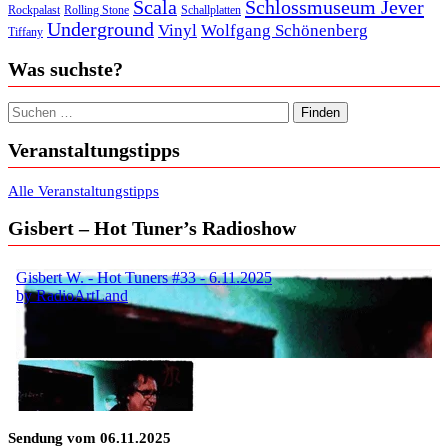
Scala
Schlossmuseum Jever
Rockpalast
Rolling Stone
Schallplatten
Underground
Vinyl
Wolfgang Schönenberg
Tiffany
Was suchste?
Suchen nach:
Veranstaltungstipps
Alle Veranstaltungstipps
Gisbert – Hot Tuner’s Radioshow
Sendung vom 06.11.2025