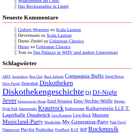
Willkommen im Club!
Das Rockparadise in Lintel
Neueste Kommentare
Gisbert Wegener
zu
Scala Lastrup
Devermann
zu
Scala Lastrup
Dieter Zindel
zu
Grünspan Classics
Hasso
zu
Grünspan Classics
Tom
zu
Das Palazzo in WHV und andere Untergänge
Schlagwörter
Compagnia Buffo
David Bowie
ARTE
Ausstellung
Beat Club
Black Sabbath
Diskotheken
Diskothek
Deep Purple
Diskothekengeschichte
DJ-Night
DJ
Jever
Ems-Vechte-Welle
Emil Penning
Hippies
Elektronische Musik
Krautrock
Kulturverein Li.F.T.
Kulturetage
Internetradio
Hyde Park
Lagerhalle Osnabrück
Museum
Live-Rock
Live-Konzerte
Musicland-Party
My-Generation-Party
Musikclubs
Pink Floyd
Rockmusik
Playlist
Popkultur
RIP
R.I.P.
Plattencover
ProgRock