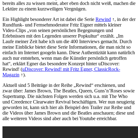
bereits alles zu wissen meint, aber eben doch nicht weiß, machen die
Lektüre zu einem kurzweiligen Vergnügen.
Ein Highlight besonderer Art ist dabei die Serie
Rewind
↑, in der der
Rundfunk- und Fernsehmoderator Fritz Eigner mittels kleiner
Video-Clips „von seinen persönlichen Begegnungen und
Erlebnissen mit den Legenden unserer Popkultur“ erzählt. „Im
Laufe meiner Zeit habe ich um die 400 Interviews gemacht. Durch
meine Einblicke bietet diese Serie Informationen, die man nicht so
einfach im Internet googeln kann. Diese Authentizität kann natürlich
auch nur entstehen, wenn man die Künstler persönlich getroffen
hat“, erklärt Egner das besondere Konzept hinter uDiscover:
Rewind! (
uDiscover: Rewind! mit Fritz Egner, ClassicRock-
Magazin
↑).
Aktuell sind 5 Beiträge in der Reihe „Rewind“ erschienen, und
zwar über: James Brown, The Beatles, Queen, Guns’n’Roses sowie
Supertramp. Die nächsten Folgen werden sich u.a. mit The Who
und Creedence Clearwater Revival beschäftigen. Wer nun neugierig
geworden ist, kann sich hier als Beispiel den Trailer zur Reihe und
die Videos über James Brown und die Beatles anschauen; diese und
alle weiteren Videos sind aber auch bei Youtube erreichbar.