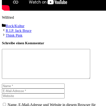
Wilfried
Kategorien
Rock/Kultur
R.I.P. Jack Bruce
Think Pink
Schreibe einen Kommentar
Kommentar
Name
E-
Mail-
Website
Adresse
Name, E-Mail-Adresse und Website in diesem Browser für