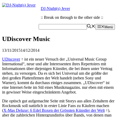
Zum
Zum
DJ-Night(s) Jever
Inhalt
Inhalt
springen
springen
:: Break on through to the other side ::
Menü
UDiscover Music
13/11/2015
14/12/2014
UDiscover
↑ ist ein neuer Versuch der „Universal Music Group
International“, neue und alte Interessenten ihres Repertoires mit
Informationen über diejenigen Künstler, die bei ihnen unter Vertrag
stehen, zu versorgen. Da es sich bei Universal um die größte der
drei großen Plattenfirmen der Welt handelt (neben Sony und
Warner), kommt da durchaus einiges zusammen. „UDiscover“ ist
eine Internet-Seite im Stil eines Musikmagazins. nur eben mit einem
in gewisser Weise eingeschränktem Angebot.
Die optisch gut aufgemachte Seite mit Storys aus allen Zeitaltern der
Rockmusik soll natürlich in erster Linie Fans zu Käufern machen
(
X-Mas Deluxe: 6 Edel Boxen der Grössten Künstler der Welt
↑),
aber die zahlreichen Hintergrundinfos über Bands, von denen man