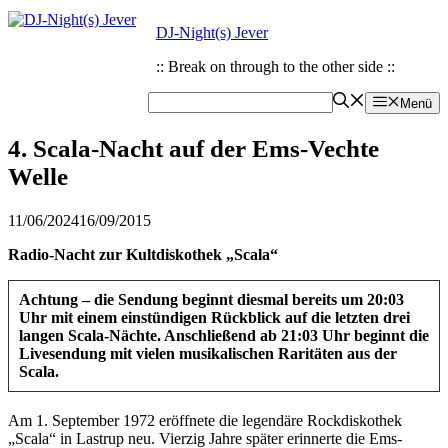
Zum
Zum
DJ-Night(s) Jever
Inhalt
Inhalt
springen
springen
:: Break on through to the other side ::
Menü
4. Scala-Nacht auf der Ems-Vechte
Welle
11/06/2024
16/09/2015
Radio-Nacht zur Kultdiskothek „Scala“
Achtung – die Sendung beginnt diesmal bereits um 20:03
Uhr mit einem einstündigen Rückblick auf die letzten drei
langen Scala-Nächte. Anschließend ab 21:03 Uhr beginnt die
Livesendung mit vielen musikalischen Raritäten aus der
Scala.
Am 1. September 1972 eröffnete die legendäre Rockdiskothek
„Scala“ in Lastrup neu. Vierzig Jahre später erinnerte die Ems-