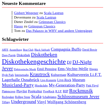
Neueste Kommentare
Gisbert Wegener
zu
Scala Lastrup
Devermann
zu
Scala Lastrup
Dieter Zindel
zu
Grünspan Classics
Hasso
zu
Grünspan Classics
Tom
zu
Das Palazzo in WHV und andere Untergänge
Schlagwörter
Compagnia Buffo
David Bowie
ARTE
Ausstellung
Beat Club
Black Sabbath
Diskotheken
Diskothek
Deep Purple
Diskothekengeschichte
DJ-Night
DJ
Jever
Ems-Vechte-Welle
Emil Penning
Hippies
Elektronische Musik
Krautrock
Kulturverein Li.F.T.
Kulturetage
Internetradio
Hyde Park
Lagerhalle Osnabrück
Museum
Live-Rock
Live-Konzerte
Musicland-Party
My-Generation-Party
Musikclubs
Pink Floyd
Rockmusik
Playlist
Popkultur
RIP
R.I.P.
Plattencover
ProgRock
Scala
Schlossmuseum Jever
Rockpalast
Rolling Stone
Schallplatten
Underground
Vinyl
Wolfgang Schönenberg
Tiffany