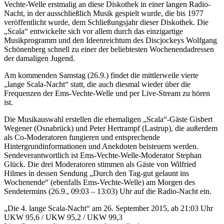
Vechte-Welle erstmalig an diese Diskothek in einer langen Radio-
Nacht, in der ausschließlich Musik gespielt wurde, die bis 1977
veröffentlicht wurde, dem Schließungsjahr dieser Diskothek. Die
„Scala“ entwickelte sich vor allem durch das einzigartige
Musikprogramm und den Ideenreichtum des Discjockeys Wolfgang
Schönenberg schnell zu einer der beliebtesten Wochenendadressen
der damaligen Jugend.
Am kommenden Samstag (26.9.) findet die mittlerweile vierte
„lange Scala-Nacht“ statt, die auch diesmal wieder über die
Frequenzen der Ems-Vechte-Welle und per Live-Stream zu hören
ist.
Die Musikauswahl erstellen die ehemaligen „Scala“-Gäste Gisbert
Wegener (Osnabrück) und Peter Hertrampf (Lastrup), die außerdem
als Co-Moderatoren fungieren und entsprechende
Hintergrundinformationen und Anekdoten beisteuern werden.
Sendeverantwortlich ist Ems-Vechte-Welle-Moderator Stephan
Glück. Die drei Moderatoren stimmen als Gäste von Wilfried
Hilmes in dessen Sendung „Durch den Tag-gut gelaunt ins
Wochenende“ (ebenfalls Ems-Vechte-Welle) am Morgen des
Sendetermins (26.9., 09:03 – 13:03) Uhr auf die Radio-Nacht ein.
„Die 4. lange Scala-Nacht“ am 26. September 2015, ab 21:03 Uhr
UKW 95,6 / UKW 95,2 / UKW 99,3