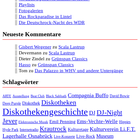
Playlists
Fotogalerien
Das Rockparadise in Lintel
Die Deutschrock-Nacht des WDR
Neueste Kommentare
Gisbert Wegener
zu
Scala Lastrup
Devermann
zu
Scala Lastrup
Dieter Zindel
zu
Grünspan Classics
Hasso
zu
Grünspan Classics
Tom
zu
Das Palazzo in WHV und andere Untergänge
Schlagwörter
Compagnia Buffo
David Bowie
ARTE
Ausstellung
Beat Club
Black Sabbath
Diskotheken
Diskothek
Deep Purple
Diskothekengeschichte
DJ-Night
DJ
Jever
Ems-Vechte-Welle
Emil Penning
Hippies
Elektronische Musik
Krautrock
Kulturverein Li.F.T.
Kulturetage
Internetradio
Hyde Park
Lagerhalle Osnabrück
Museum
Live-Rock
Live-Konzerte