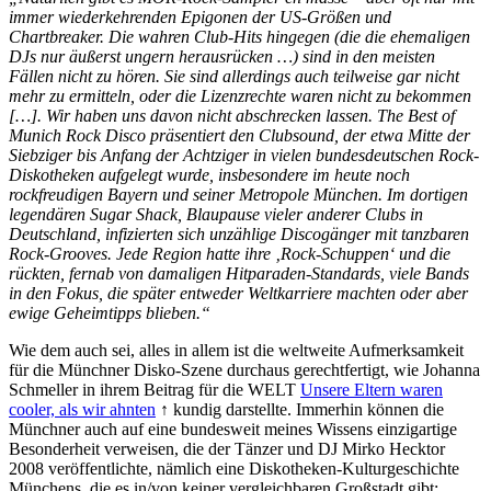
immer wiederkehrenden Epigonen der US-Größen und
Chartbreaker. Die wahren Club-Hits hingegen (die die ehemaligen
DJs nur äußerst ungern herausrücken …) sind in den meisten
Fällen nicht zu hören. Sie sind allerdings auch teilweise gar nicht
mehr zu ermitteln, oder die Lizenzrechte waren nicht zu bekommen
[…]. Wir haben uns davon nicht abschrecken lassen. The Best of
Munich Rock Disco präsentiert den Clubsound, der etwa Mitte der
Siebziger bis Anfang der Achtziger in vielen bundesdeutschen Rock-
Diskotheken aufgelegt wurde, insbesondere im heute noch
rockfreudigen Bayern und seiner Metropole München. Im dortigen
legendären Sugar Shack, Blaupause vieler anderer Clubs in
Deutschland, infizierten sich unzählige Discogänger mit tanzbaren
Rock-Grooves. Jede Region hatte ihre ‚Rock-Schuppen‘ und die
rückten, fernab von damaligen Hitparaden-Standards, viele Bands
in den Fokus, die später entweder Weltkarriere machten oder aber
ewige Geheimtipps blieben.“
Wie dem auch sei, alles in allem ist die weltweite Aufmerksamkeit
für die Münchner Disko-Szene durchaus gerechtfertigt, wie Johanna
Schmeller in ihrem Beitrag für die WELT
Unsere Eltern waren
cooler, als wir ahnten
↑ kundig darstellte. Immerhin können die
Münchner auch auf eine bundesweit meines Wissens einzigartige
Besonderheit verweisen, die der Tänzer und DJ Mirko Hecktor
2008 veröffentlichte, nämlich eine Diskotheken-Kulturgeschichte
Münchens, die es in/von keiner vergleichbaren Großstadt gibt: