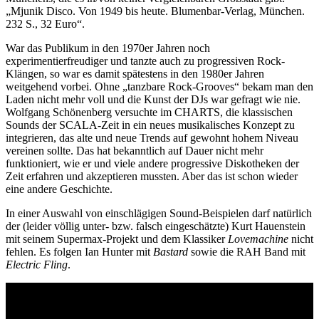
„Mjunik Disco. Von 1949 bis heute. Blumenbar-Verlag, München.
232 S., 32 Euro“.
War das Publikum in den 1970er Jahren noch
experimentierfreudiger und tanzte auch zu progressiven Rock-
Klängen, so war es damit spätestens in den 1980er Jahren
weitgehend vorbei. Ohne „tanzbare Rock-Grooves“ bekam man den
Laden nicht mehr voll und die Kunst der DJs war gefragt wie nie.
Wolfgang Schönenberg versuchte im CHARTS, die klassischen
Sounds der SCALA-Zeit in ein neues musikalisches Konzept zu
integrieren, das alte und neue Trends auf gewohnt hohem Niveau
vereinen sollte. Das hat bekanntlich auf Dauer nicht mehr
funktioniert, wie er und viele andere progressive Diskotheken der
Zeit erfahren und akzeptieren mussten. Aber das ist schon wieder
eine andere Geschichte.
In einer Auswahl von einschlägigen Sound-Beispielen darf natürlich
der (leider völlig unter- bzw. falsch eingeschätzte) Kurt Hauenstein
mit seinem Supermax-Projekt und dem Klassiker
Lovemachine
nicht
fehlen. Es folgen Ian Hunter mit
Bastard
sowie die RAH Band mit
Electric Fling
.