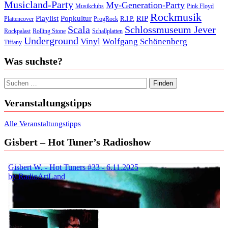
Musicland-Party
My-Generation-Party
Musikclubs
Pink Floyd
Rockmusik
Playlist
Popkultur
RIP
R.I.P.
Plattencover
ProgRock
Scala
Schlossmuseum Jever
Rockpalast
Rolling Stone
Schallplatten
Underground
Vinyl
Wolfgang Schönenberg
Tiffany
Was suchste?
Suchen nach:
Veranstaltungstipps
Alle Veranstaltungstipps
Gisbert – Hot Tuner’s Radioshow