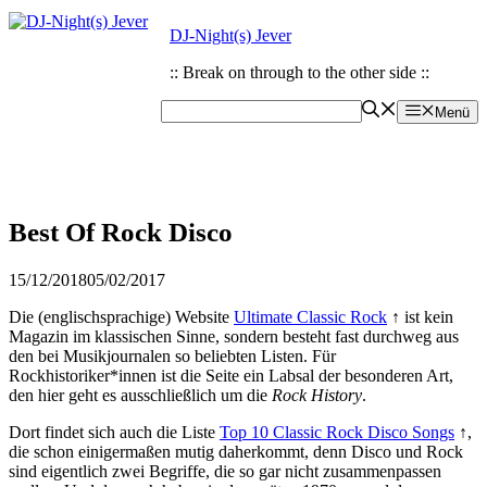
Zum
Zum
DJ-Night(s) Jever
Inhalt
Inhalt
springen
springen
:: Break on through to the other side ::
Menü
Best Of Rock Disco
15/12/2018
05/02/2017
Die (englischsprachige) Website
Ultimate Classic Rock
↑ ist kein
Magazin im klassischen Sinne, sondern besteht fast durchweg aus
den bei Musikjournalen so beliebten Listen. Für
Rockhistoriker*innen ist die Seite ein Labsal der besonderen Art,
den hier geht es ausschließlich um die
Rock History
.
Dort findet sich auch die Liste
Top 10 Classic Rock Disco Songs
↑,
die schon einigermaßen mutig daherkommt, denn Disco und Rock
sind eigentlich zwei Begriffe, die so gar nicht zusammenpassen