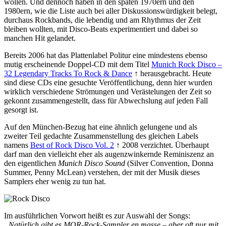
wollen. Und dennoch haben in den späten 1970ern und den
1980ern, wie die Liste auch bei aller Diskussionswürdigkeit belegt,
durchaus Rockbands, die lebendig und am Rhythmus der Zeit
bleiben wollten, mit Disco-Beats experimentiert und dabei so
manchen Hit gelandet.
Bereits 2006 hat das Plattenlabel Politur eine mindestens ebenso
mutig erscheinende Doppel-CD mit dem Titel
Munich Rock Disco –
32 Legendary Tracks To Rock & Dance
↑ herausgebracht. Heute
sind diese CDs eine gesuchte Veröffentlichung, denn hier wurden
wirklich verschiedene Strömungen und Verästelungen der Zeit so
gekonnt zusammengestellt, dass für Abwechslung auf jeden Fall
gesorgt ist.
Auf den München-Bezug hat eine ähnlich gelungene und als
zweiter Teil gedachte Zusammenstellung des gleichen Labels
namens
Best of Rock Disco Vol. 2
↑ 2008 verzichtet. Überhaupt
darf man den vielleicht eher als augenzwinkernde Reminiszenz an
den eigentlichen
Munich Disco Sound
(Silver Convention, Donna
Summer, Penny McLean) verstehen, der mit der Musik dieses
Samplers eher wenig zu tun hat.
Im ausführlichen Vorwort heißt es zur Auswahl der Songs:
„Natürlich gibt es MOR-Rock-Sampler en masse – aber oft nur mit