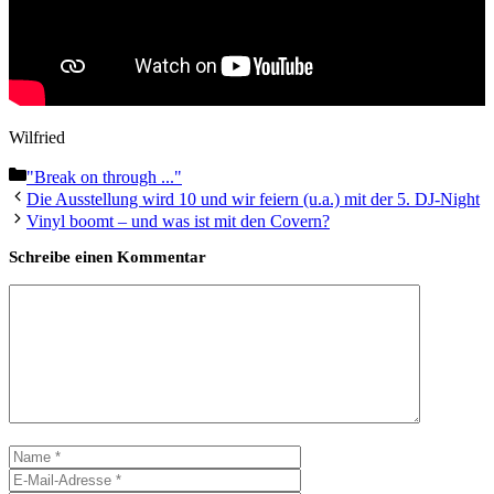
Wilfried
Kategorien
"Break on through ..."
Die Ausstellung wird 10 und wir feiern (u.a.) mit der 5. DJ-Night
Vinyl boomt – und was ist mit den Covern?
Schreibe einen Kommentar
Kommentar
Name
E-
Mail-
Website
Adresse