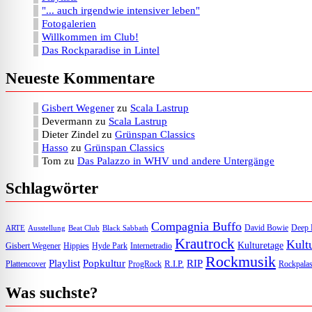
"... auch irgendwie intensiver leben"
Fotogalerien
Willkommen im Club!
Das Rockparadise in Lintel
Neueste Kommentare
Gisbert Wegener
zu
Scala Lastrup
Devermann
zu
Scala Lastrup
Dieter Zindel
zu
Grünspan Classics
Hasso
zu
Grünspan Classics
Tom
zu
Das Palazzo in WHV und andere Untergänge
Schlagwörter
Compagnia Buffo
David Bowie
Deep 
ARTE
Ausstellung
Beat Club
Black Sabbath
Krautrock
Kultu
Kulturetage
Internetradio
Gisbert Wegener
Hippies
Hyde Park
Rockmusik
Playlist
Popkultur
RIP
R.I.P.
Plattencover
ProgRock
Rockpalas
Was suchste?