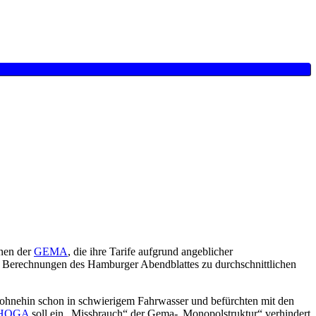
änen der
GEMA
, die ihre Tarife aufgrund angeblicher
ch Berechnungen des
Hamburger Abendblattes
zu durchschnittlichen
ohnehin schon in schwierigem Fahrwasser und befürchten mit den
DEHOGA
soll ein „Missbrauch“ der Gema-„Monopolstruktur“ verhindert