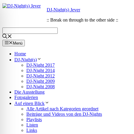
Zum
Zum
DJ-Night(s) Jever
Inhalt
Inhalt
springen
springen
:: Break on through to the other side ::
Menü
Home
DJ-Night(s)
DJ-Night 2017
DJ-Night 2014
DJ-Night 2012
DJ-Night 2009
DJ-Night 2008
Die Ausstellung
Fotogalerien
Auf einen Blick
Alle Artikel nach Kategorien geordnet
ehinderungsmodus
Beiträge und Videos von den DJ-Nights
Playlists
Listen
Links