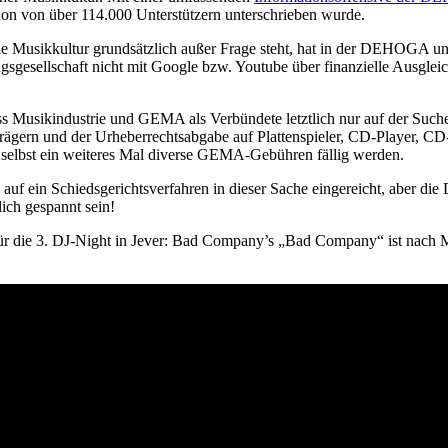
schon von über 114.000 Unterstützern unterschrieben wurde.
e Musikkultur grundsätzlich außer Frage steht, hat in der DEHOGA und
sgesellschaft nicht mit Google bzw. Youtube über finanzielle Ausgleic
dass Musikindustrie und GEMA als Verbündete letztlich nur auf der Su
ern und der Urheberrechtsabgabe auf Plattenspieler, CD-Player, CD-Br
 selbst ein weiteres Mal diverse GEMA-Gebühren fällig werden.
 ein Schiedsgerichtsverfahren in dieser Sache eingereicht, aber die
ich gespannt sein!
für die 3. DJ-Night in Jever: Bad Company’s „Bad Company“ ist nach M