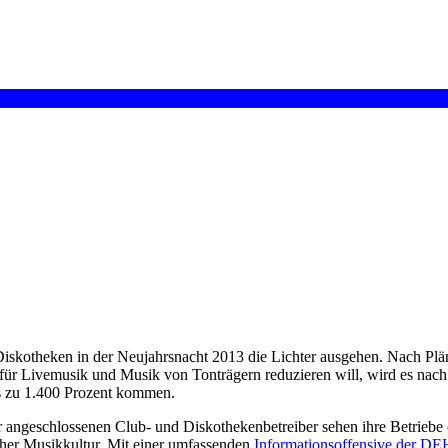
Diskotheken in der Neujahrsnacht 2013 die Lichter ausgehen. Nach Pl
n für Livemusik und Musik von Tonträgern reduzieren will, wird es na
s zu 1.400 Prozent kommen.
angeschlossenen Club- und Diskothekenbetreiber sehen ihre Betriebe 
cher Musikkultur. Mit einer umfassenden
Informationsoffensive der 