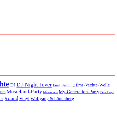
hte
DJ-Night Jever
DJ
Ems-Vechte-Welle
Emil Penning
Musicland-Party
My-Generation-Party
eum
Musikclubs
Pink Floyd
erground
Vinyl
Wolfgang Schönenberg