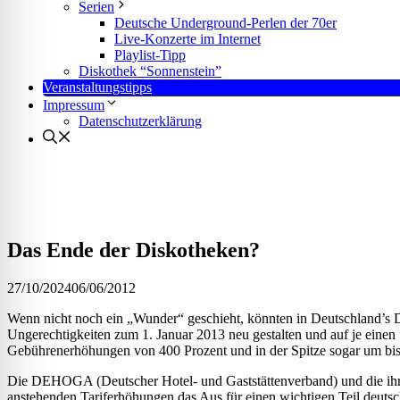
l für Anfallsicherheit
Serien
Deutsche Underground-Perlen der 70er
Live-Konzerte im Internet
Playlist-Tipp
-freundlicher Modus
Diskothek “Sonnenstein”
Veranstaltungstipps
Impressum
Datenschutzerklärung
dheitsmodus
psie-sicherer Modus
Das Ende der Diskotheken?
27/10/2024
06/06/2012
Wenn nicht noch ein „Wunder“ geschieht, könnten in Deutschland’s 
Ungerechtigkeiten zum 1. Januar 2013 neu gestalten und auf je eine
Gebührenerhöhungen von 400 Prozent und in der Spitze sogar um bi
Die DEHOGA (Deutscher Hotel- und Gaststättenverband) und die ihr 
anstehenden Tariferhöhungen das Aus für einen wichtigen Teil deuts