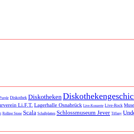
Diskothekengeschic
Diskotheken
Diskothek
Purple
rverein Li.F.T.
Lagerhalle Osnabrück
Mus
Live-Rock
Live-Konzerte
Scala
Schlossmuseum Jever
Und
t
Rolling Stone
Schallplatten
Tiffany