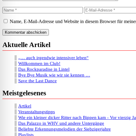
Name
E-
Mail-
Adresse
Name, E-Mail-Adresse und Website in diesem Browser für meine
Aktuelle Artikel
„… auch irgendwie intensiver leben“
Willkommen im Club!
Das Rockparadise in Lintel
Bye Bye Musik wie wir sie kennen …
Save the Last Dance
Meistgelesenes
Artikel
Veranstaltungstipps
Wie ein kleiner dicker Ritter nach Bippen kam - Vor vierzig J
Das Palazzo in WHV und andere Untergänge
Beliebte Erkennungsmelodien der Siebzigerjahre
Playlists