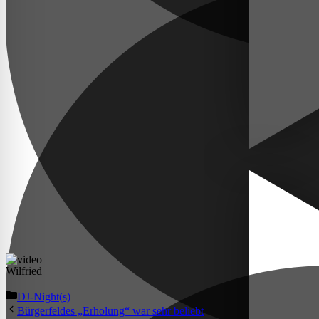
Wilfried
Kategorien
DJ-Night(s)
Bürgerfeldes „Erholung“ war sehr beliebt