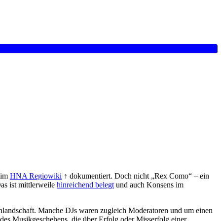
) im
HNA Regiowiki
↑ dokumentiert. Doch nicht „Rex Como“ – ein
s ist mittlerweile
hinreichend belegt
und auch Konsens im
kenlandschaft. Manche DJs waren zugleich Moderatoren und um einen
 des Musikgeschehens, die über Erfolg oder Misserfolg einer