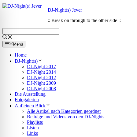
Zum
Zum
DJ-Night(s) Jever
Inhalt
Inhalt
springen
springen
:: Break on through to the other side ::
Menü
Home
DJ-Night(s)
DJ-Night 2017
DJ-Night 2014
DJ-Night 2012
DJ-Night 2009
DJ-Night 2008
Die Ausstellung
Fotogalerien
Auf einen Blick
Alle Artikel nach Kategorien geordnet
ehinderungsmodus
Beiträge und Videos von den DJ-Nights
Playlists
Listen
Links