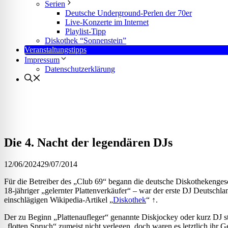
l für Anfallsicherheit
Serien
Deutsche Underground-Perlen der 70er
Live-Konzerte im Internet
Playlist-Tipp
-freundlicher Modus
Diskothek “Sonnenstein”
Veranstaltungstipps
Impressum
Datenschutzerklärung
dheitsmodus
psie-sicherer Modus
Die 4. Nacht der legendären DJs
12/06/2024
29/07/2014
Für die Betreiber des „Club 69“ begann die deutsche Diskothekenges
18-jähriger „gelernter Plattenverkäufer“ – war der erste DJ Deutsc
einschlägigen Wikipedia-Artikel „
Diskothek
“ ↑.
Der zu Beginn „Plattenaufleger“ genannte Diskjockey oder kurz DJ 
„flotten Spruch“ zumeist nicht verlegen, doch waren es letztlich ihr