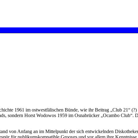
chichte 1961 im ostwestfälischen Bünde, wie ihr Beitrag „Club 21“ (?
hlands, sondern Horst Wodowos 1959 im Osnabrücker „Ocambo Club“. Da
stand von Anfang an im Mittelpunkt der sich entwickelnden Diskothe
 Gespür für publikumskompatible Grooves und vor allem ihre Kenntnisse