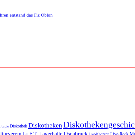
ahren entstand das Fiz Oblon
Diskothekengeschic
Diskotheken
Diskothek
Purple
lturverein Li.F.T.
Lagerhalle Osnabrück
M
Live-Rock
Live-Konzerte