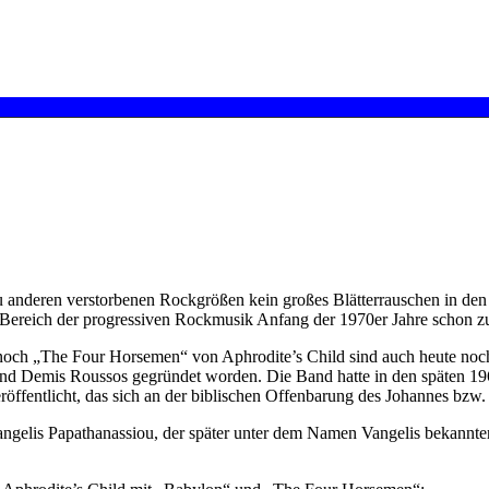
nderen verstorbenen Rockgrößen kein großes Blätterrauschen in den de
m Bereich der progressiven Rockmusik Anfang der 1970er Jahre schon zu
ch „The Four Horsemen“ von Aphrodite’s Child sind auch heute noch fe
nd Demis Roussos gegründet worden. Die Band hatte in den späten 1960
fentlicht, das sich an der biblischen Offenbarung des Johannes bzw. d
 Vangelis Papathanassiou, der später unter dem Namen Vangelis bekann