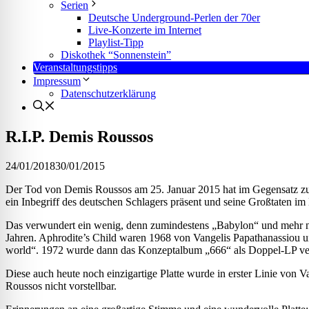
l für Anfallsicherheit
Serien
Deutsche Underground-Perlen der 70er
Live-Konzerte im Internet
Playlist-Tipp
-freundlicher Modus
Diskothek “Sonnenstein”
Veranstaltungstipps
Impressum
Datenschutzerklärung
dheitsmodus
R.I.P. Demis Roussos
24/01/2018
30/01/2015
psie-sicherer Modus
Der Tod von Demis Roussos am 25. Januar 2015 hat im Gegensatz zu a
ein Inbegriff des deutschen Schlagers präsent und seine Großtaten i
Das verwundert ein wenig, denn zumindestens „Babylon“ und mehr no
Jahren. Aphrodite’s Child waren 1968 von Vangelis Papathanassiou u
world“. 1972 wurde dann das Konzeptalbum „666“ als Doppel-LP veröf
Diese auch heute noch einzigartige Platte wurde in erster Linie von
Roussos nicht vorstellbar.