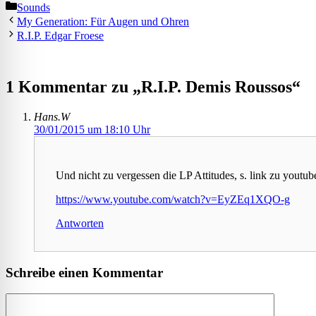
Kategorien
Sounds
My Generation: Für Augen und Ohren
R.I.P. Edgar Froese
1 Kommentar zu „R.I.P. Demis Roussos“
Hans.W
30/01/2015 um 18:10 Uhr
Und nicht zu vergessen die LP Attitudes, s. link zu youtub
https://www.youtube.com/watch?v=EyZEq1XQO-g
Antworten
Schreibe einen Kommentar
Kommentar