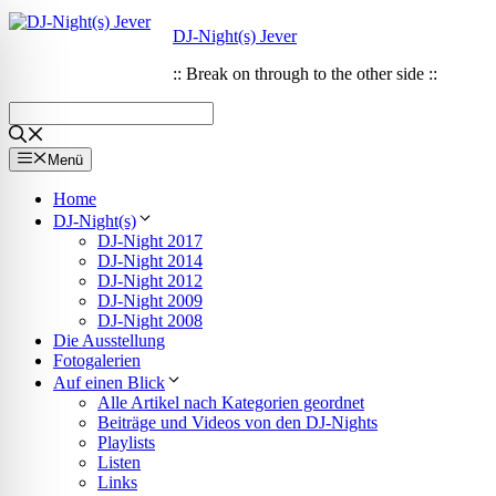
Zum
Zum
DJ-Night(s) Jever
Inhalt
Inhalt
springen
springen
:: Break on through to the other side ::
Menü
Home
DJ-Night(s)
DJ-Night 2017
DJ-Night 2014
DJ-Night 2012
DJ-Night 2009
DJ-Night 2008
Die Ausstellung
Fotogalerien
Auf einen Blick
Alle Artikel nach Kategorien geordnet
ehinderungsmodus
Beiträge und Videos von den DJ-Nights
Playlists
Listen
Links