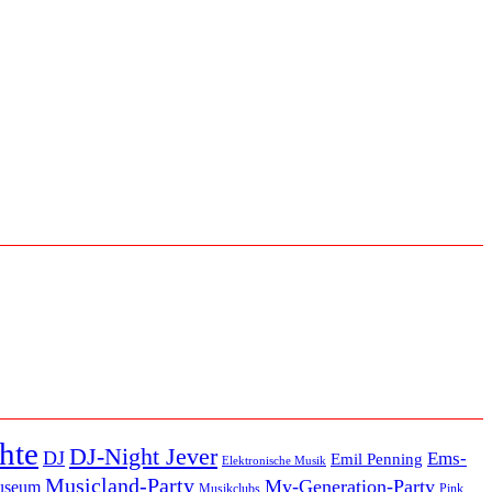
hte
DJ-Night Jever
DJ
Ems-
Emil Penning
Elektronische Musik
Musicland-Party
My-Generation-Party
useum
Musikclubs
Pink