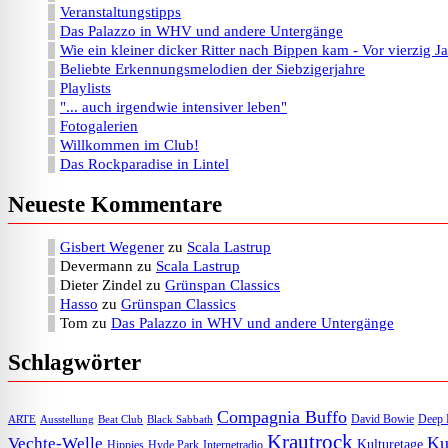
Veranstaltungstipps
Das Palazzo in WHV und andere Untergänge
Wie ein kleiner dicker Ritter nach Bippen kam - Vor vierzig J
Beliebte Erkennungsmelodien der Siebzigerjahre
Playlists
"... auch irgendwie intensiver leben"
Fotogalerien
Willkommen im Club!
Das Rockparadise in Lintel
Neueste Kommentare
Gisbert Wegener
zu
Scala Lastrup
Devermann
zu
Scala Lastrup
Dieter Zindel
zu
Grünspan Classics
Hasso
zu
Grünspan Classics
Tom
zu
Das Palazzo in WHV und andere Untergänge
Schlagwörter
Compagnia Buffo
David Bowie
Deep 
ARTE
Ausstellung
Beat Club
Black Sabbath
Krautrock
Ku
Vechte-Welle
Kulturetage
Internetradio
Hippies
Hyde Park