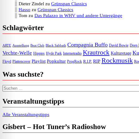
Dieter Zindel
zu
Grünspan Classics
Hasso
zu
Grünspan Classics
Tom
zu
Das Palazzo in WHV und andere Untergänge
Schlagwörter
Compagnia Buffo
David Bowie
Deep 
ARTE
Ausstellung
Beat Club
Black Sabbath
Krautrock
Ku
Vechte-Welle
Kulturetage
Internetradio
Hippies
Hyde Park
Rockmusik
Playlist
Popkultur
RIP
R.I.P.
Floyd
Plattencover
ProgRock
Roc
Was suchste?
Suchen nach:
Veranstaltungstipps
Alle Veranstaltungstipps
Gisbert – Hot Tuner’s Radioshow