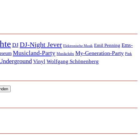
hte
DJ-Night Jever
DJ
Ems-
Emil Penning
Elektronische Musik
Musicland-Party
My-Generation-Party
useum
Musikclubs
Pink
Underground
Vinyl
Wolfgang Schönenberg