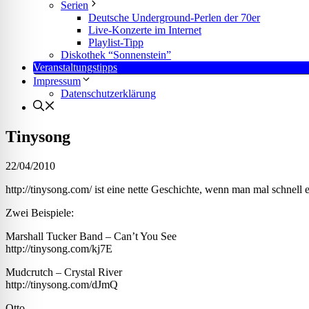
l für Anfallsicherheit
Serien
Deutsche Underground-Perlen der 70er
Live-Konzerte im Internet
Playlist-Tipp
-freundlicher Modus
Diskothek “Sonnenstein”
Veranstaltungstipps
Impressum
Datenschutzerklärung
dheitsmodus
Tinysong
22/04/2010
psie-sicherer Modus
http://tinysong.com/ ist eine nette Geschichte, wenn man mal schnell 
Zwei Beispiele:
Marshall Tucker Band – Can’t You See
http://tinysong.com/kj7E
Mudcrutch – Crystal River
http://tinysong.com/dJmQ
Otto