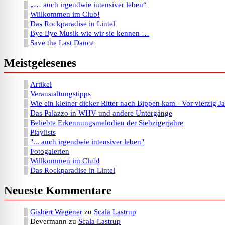
„… auch irgendwie intensiver leben“
Willkommen im Club!
Das Rockparadise in Lintel
Bye Bye Musik wie wir sie kennen …
Save the Last Dance
Meistgelesenes
Artikel
Veranstaltungstipps
Wie ein kleiner dicker Ritter nach Bippen kam - Vor vierzig J
Das Palazzo in WHV und andere Untergänge
Beliebte Erkennungsmelodien der Siebzigerjahre
Playlists
"... auch irgendwie intensiver leben"
Fotogalerien
Willkommen im Club!
Das Rockparadise in Lintel
Neueste Kommentare
Gisbert Wegener
zu
Scala Lastrup
Devermann
zu
Scala Lastrup