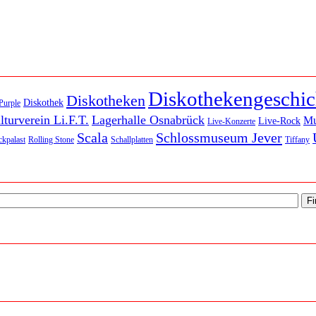
Diskothekengeschic
Diskotheken
Diskothek
Purple
lturverein Li.F.T.
Lagerhalle Osnabrück
M
Live-Rock
Live-Konzerte
Scala
Schlossmuseum Jever
kpalast
Rolling Stone
Schallplatten
Tiffany