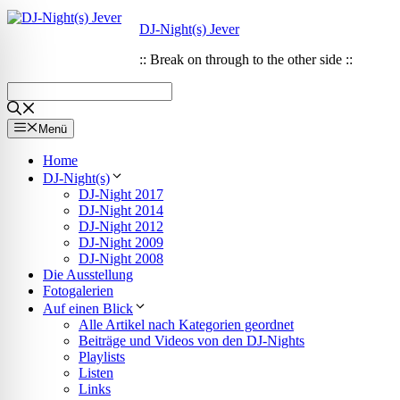
Zum
Zum
DJ-Night(s) Jever
Inhalt
Inhalt
springen
springen
:: Break on through to the other side ::
Menü
Home
DJ-Night(s)
DJ-Night 2017
DJ-Night 2014
DJ-Night 2012
DJ-Night 2009
DJ-Night 2008
Die Ausstellung
Fotogalerien
Auf einen Blick
Alle Artikel nach Kategorien geordnet
ehinderungsmodus
Beiträge und Videos von den DJ-Nights
Playlists
Listen
Links