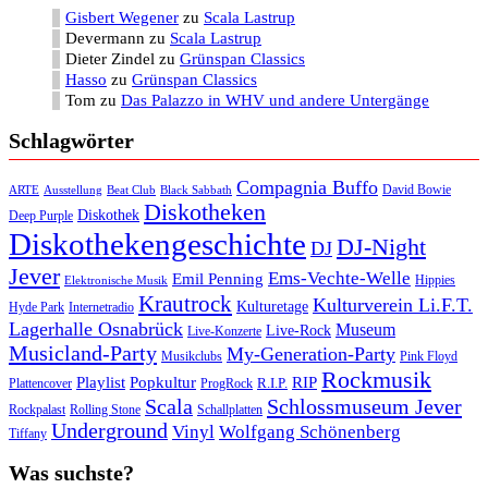
Gisbert Wegener
zu
Scala Lastrup
Devermann
zu
Scala Lastrup
Dieter Zindel
zu
Grünspan Classics
Hasso
zu
Grünspan Classics
Tom
zu
Das Palazzo in WHV und andere Untergänge
Schlagwörter
Compagnia Buffo
David Bowie
ARTE
Ausstellung
Beat Club
Black Sabbath
Diskotheken
Diskothek
Deep Purple
Diskothekengeschichte
DJ-Night
DJ
Jever
Ems-Vechte-Welle
Emil Penning
Hippies
Elektronische Musik
Krautrock
Kulturverein Li.F.T.
Kulturetage
Internetradio
Hyde Park
Lagerhalle Osnabrück
Museum
Live-Rock
Live-Konzerte
Musicland-Party
My-Generation-Party
Musikclubs
Pink Floyd
Rockmusik
Playlist
Popkultur
RIP
R.I.P.
Plattencover
ProgRock
Scala
Schlossmuseum Jever
Rockpalast
Rolling Stone
Schallplatten
Underground
Vinyl
Wolfgang Schönenberg
Tiffany
Was suchste?