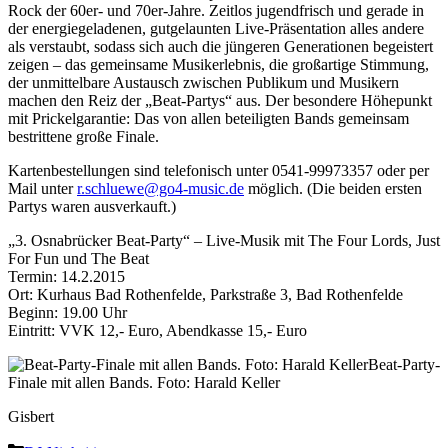
Rock der 60er- und 70er-Jahre. Zeitlos jugendfrisch und gerade in
der energiegeladenen, gutgelaunten Live-Präsentation alles andere
als verstaubt, sodass sich auch die jüngeren Generationen begeistert
zeigen – das gemeinsame Musikerlebnis, die großartige Stimmung,
der unmittelbare Austausch zwischen Publikum und Musikern
machen den Reiz der „Beat-Partys“ aus. Der besondere Höhepunkt
mit Prickelgarantie: Das von allen beteiligten Bands gemeinsam
bestrittene große Finale.
Kartenbestellungen sind telefonisch unter 0541-99973357 oder per
Mail unter
r.schluewe@go4-music.de
möglich. (Die beiden ersten
Partys waren ausverkauft.)
„3. Osnabrücker Beat-Party“ – Live-Musik mit The Four Lords, Just
For Fun und The Beat
Termin: 14.2.2015
Ort: Kurhaus Bad Rothenfelde, Parkstraße 3, Bad Rothenfelde
Beginn: 19.00 Uhr
Eintritt: VVK 12,- Euro, Abendkasse 15,- Euro
Beat-Party-
Finale mit allen Bands. Foto: Harald Keller
Gisbert