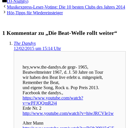
Kategorien
DJ-Night(s)
Musikexpress-Leser-Voting: Die 10 besten Clubs des Jahres 2014
Hör-Tipps für Wiedereinsteiger
1 Kommentar zu „Die Beat-Welle rollt weiter“
The Dandys
12/02/2015 um 15:14 Uhr
hey,www.the-dandys.de gegr- 1965,
Beatweltmeister 1967, d. J. 50 Jahre on Tour
wir haben den Beat live erlebt u. mitgespielt,
Remember the Beat,
und eigene Song, Rock u. Pop Preis 2013.
Facebook the dandys.,
https://www.youtube.com/watch?
v=wPFJQQmR2j4
Erde Nr. 2
http://www.youtube.com/watch?v=hiwJRCVIe1w
Alter Mann