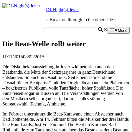
Zum
Zum
DJ-Night(s) Jever
Inhalt
Inhalt
springen
springen
:: Break on through to the other side ::
Menü
Die Beat-Welle rollt weiter
11/11/2015
08/02/2015
Die Diskothekenausstellung in Jever widmete sich auch den
Beatbands, die Mitte der Sechzigerjahre in ganz Deutschland
entstanden. So auch in Osnabrück. Seit einem Jahr sind die
„Osnabrücker Beatpartys“ mit den Originalbeatbands ein Phänomen
– begeistertes Publikum, volle Tanzfläche, hoher Spaßfaktor. Die
Fans reisen sogar in Bussen an. Die Veranstaltungen werden von
den Musikern selbst organisiert, darum ist alles stimmig –
Songauswahl, Technik, Ambiente.
Im Februar unternimmt die Beat-Karawane einen Abstecher nach
Bad Rothenfelde. Am 14. Februar bitten die Musiker der drei Bands
The Four Lords, Just For Fun und The Beat im Kurhaus Bad
Rothenfelde zum Tanz und versprechen das Beste aus dem Beat und