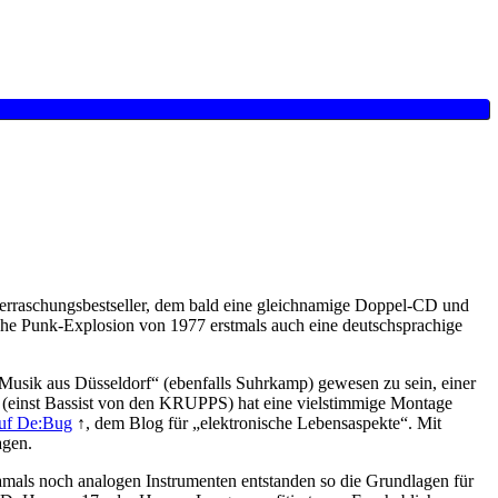
raschungsbestseller, dem bald eine gleichnamige Doppel-CD und
ische Punk-Explosion von 1977 erstmals auch eine deutschsprachige
e Musik aus Düsseldorf“ (ebenfalls Suhrkamp) gewesen zu sein, einer
h (einst Bassist von den KRUPPS) hat eine vielstimmige Montage
auf De:Bug
↑, dem Blog für „elektronische Lebensaspekte“. Mit
agen.
damals noch analogen Instrumenten entstanden so die Grundlagen für