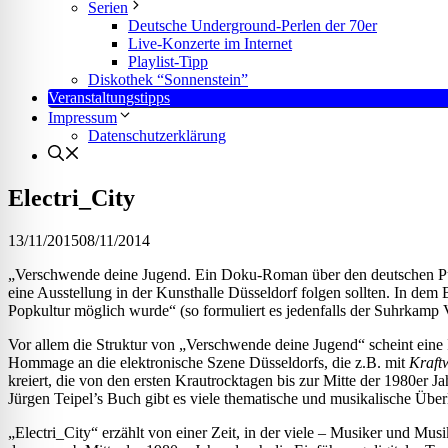
l für Anfallsicherheit
Serien
Deutsche Underground-Perlen der 70er
Live-Konzerte im Internet
Playlist-Tipp
-freundlicher Modus
Diskothek “Sonnenstein”
Veranstaltungstipps
Impressum
Datenschutzerklärung
dheitsmodus
Electri_City
13/11/2015
08/11/2014
psie-sicherer Modus
„Verschwende deine Jugend. Ein Doku-Roman über den deutschen Pu
eine Ausstellung in der Kunsthalle Düsseldorf folgen sollten. In de
Popkultur möglich wurde“ (so formuliert es jedenfalls der Suhrkamp V
Vor allem die Struktur von „Verschwende deine Jugend“ scheint eine 
Hommage an die elektronische Szene Düsseldorfs, die z.B. mit
Kraft
kreiert, die von den ersten Krautrocktagen bis zur Mitte der 1980er Ja
Jürgen Teipel’s Buch gibt es viele thematische und musikalische Überl
„Electri_City“ erzählt von einer Zeit, in der viele – Musiker und M