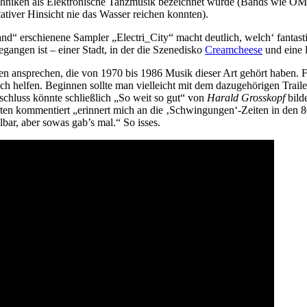
 Techniken als Elektronische Tanzmusik bezeichnet wurde (Bands wie O
tiver Hinsicht nie das Wasser reichen konnten).
d“ erschienene Sampler „Electri_City“ macht deutlich, welch‘ fantast
gangen ist – einer Stadt, in der die Szenedisko
Creamcheese
und eine 
en ansprechen, die von 1970 bis 1986 Musik dieser Art gehört haben. Fü
lich helfen. Beginnen sollte man vielleicht mit dem dazugehörigen Tra
chluss könnte schließlich „So weit so gut“ von
Harald Grosskopf
bild
en kommentiert „erinnert mich an die ‚Schwingungen‘-Zeiten in den 
bar, aber sowas gab’s mal. “ So isses.