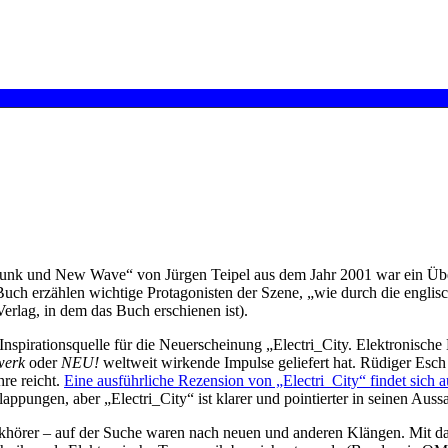
nk und New Wave“ von Jürgen Teipel aus dem Jahr 2001 war ein Über
m Buch erzählen wichtige Protagonisten der Szene, „wie durch die engl
erlag, in dem das Buch erschienen ist).
Inspirationsquelle für die Neuerscheinung „Electri_City. Elektronisch
werk
oder
NEU!
weltweit wirkende Impulse geliefert hat. Rüdiger Esc
hre reicht.
Eine ausführliche Rezension von „Electri_City“ findet sich 
appungen, aber „Electri_City“ ist klarer und pointierter in seinen Auss
usikhörer – auf der Suche waren nach neuen und anderen Klängen. Mit 