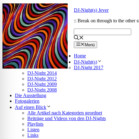
Zum
Zum
DJ-Night(s) Jever
Inhalt
Inhalt
springen
springen
:: Break on through to the other si
Menü
Home
DJ-Night(s)
DJ-Night 2017
DJ-Night 2014
DJ-Night 2012
DJ-Night 2009
DJ-Night 2008
Die Ausstellung
Fotogalerien
Auf einen Blick
Alle Artikel nach Kategorien geordnet
ehinderungsmodus
Beiträge und Videos von den DJ-Nights
Playlists
Listen
Links