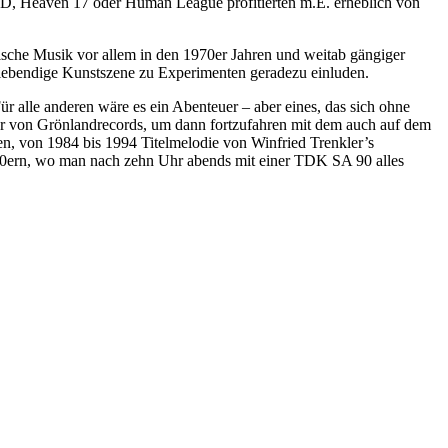
MD, Heaven 17 oder Human League profitierten m.E. erheblich von
ische Musik vor allem in den 1970er Jahren und weitab gängiger
lebendige Kunstszene zu Experimenten geradezu einluden.
r alle anderen wäre es ein Abenteuer – aber eines, das sich ohne
iler von Grönlandrecords, um dann fortzufahren mit dem auch auf dem
en, von 1984 bis 1994 Titelmelodie von Winfried Trenkler’s
80ern, wo man nach zehn Uhr abends mit einer TDK SA 90 alles