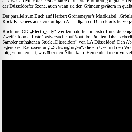
das, was ab Mitte der 1980er Jahre durch die Einführung digitaler
der Düsseldorfer Szene, auch wenn sie den Gründungsvätern in qualita
Der parallel zum Buch auf Herbert Grönemeyer’s Musiklabel „Grönlan
Rock-Klischees aus den quirligen Altstadtgassen Düsseldorfs hervorge
Buch und CD „Electri_City“ werden natürlich in erster Linie diejenig
Zweifel lohnte. Erste Tastversuche auf Youtube könnten dabei sicher
Sampler enthaltenen Stück „Düsseldorf“ von LA Düsseldorf. Den Abs
legendärer Radiosendung „Schwingungen“, die ein User mit den Wort
mitgeschnitten hat, was über den Äther kam. Heute nicht mehr vorstell