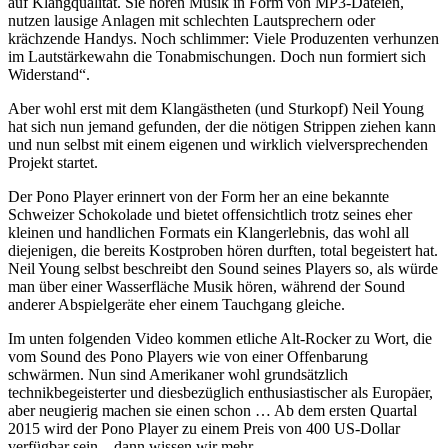
auf Klangqualität. Sie hören Musik in Form von MP3-Dateien,
nutzen lausige Anlagen mit schlechten Lautsprechern oder
krächzende Handys. Noch schlimmer: Viele Produzenten verhunzen
im Lautstärkewahn die Tonabmischungen. Doch nun formiert sich
Widerstand“.
Aber wohl erst mit dem Klangästheten (und Sturkopf) Neil Young
hat sich nun jemand gefunden, der die nötigen Strippen ziehen kann
und nun selbst mit einem eigenen und wirklich vielversprechenden
Projekt startet.
Der Pono Player erinnert von der Form her an eine bekannte
Schweizer Schokolade und bietet offensichtlich trotz seines eher
kleinen und handlichen Formats ein Klangerlebnis, das wohl all
diejenigen, die bereits Kostproben hören durften, total begeistert hat.
Neil Young selbst beschreibt den Sound seines Players so, als würde
man über einer Wasserfläche Musik hören, während der Sound
anderer Abspielgeräte eher einem Tauchgang gleiche.
Im unten folgenden Video kommen etliche Alt-Rocker zu Wort, die
vom Sound des Pono Players wie von einer Offenbarung
schwärmen. Nun sind Amerikaner wohl grundsätzlich
technikbegeisterter und diesbezüglich enthusiastischer als Europäer,
aber neugierig machen sie einen schon … Ab dem ersten Quartal
2015 wird der Pono Player zu einem Preis von 400 US-Dollar
verfügbar sein – dann wissen wir mehr.