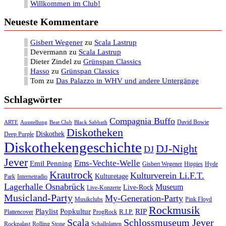
Willkommen im Club!
Neueste Kommentare
Gisbert Wegener
zu
Scala Lastrup
Devermann
zu
Scala Lastrup
Dieter Zindel
zu
Grünspan Classics
Hasso
zu
Grünspan Classics
Tom
zu
Das Palazzo in WHV und andere Untergänge
Schlagwörter
Compagnia Buffo
David Bowie
ARTE
Ausstellung
Beat Club
Black Sabbath
Diskotheken
Diskothek
Deep Purple
Diskothekengeschichte
DJ-Night
DJ
Jever
Ems-Vechte-Welle
Emil Penning
Gisbert Wegener
Hippies
Hyde
Krautrock
Kulturverein Li.F.T.
Kulturetage
Internetradio
Park
Lagerhalle Osnabrück
Museum
Live-Rock
Live-Konzerte
Musicland-Party
My-Generation-Party
Musikclubs
Pink Floyd
Rockmusik
Playlist
Popkultur
RIP
R.I.P.
Plattencover
ProgRock
Scala
Schlossmuseum Jever
Rockpalast
Rolling Stone
Schallplatten