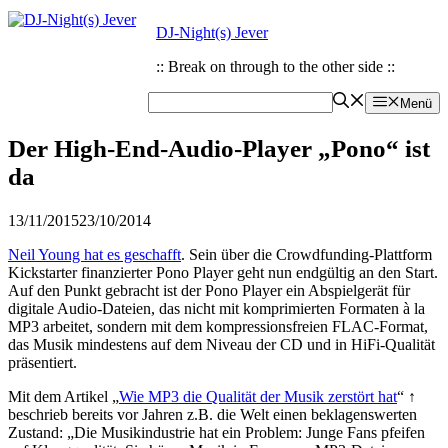
Zum
Zum
DJ-Night(s) Jever
Inhalt
Inhalt
springen
springen
:: Break on through to the other side ::
Menü
Der High-End-Audio-Player „Pono“ ist
da
13/11/2015
23/10/2014
Neil Young hat es geschafft
. Sein über die Crowdfunding-Plattform
Kickstarter finanzierter Pono Player geht nun endgültig an den Start.
Auf den Punkt gebracht ist der Pono Player ein Abspielgerät für
digitale Audio-Dateien, das nicht mit komprimierten Formaten à la
MP3 arbeitet, sondern mit dem kompressionsfreien FLAC-Format,
das Musik mindestens auf dem Niveau der CD und in HiFi-Qualität
präsentiert.
Mit dem Artikel „
Wie MP3 die Qualität der Musik zerstört hat
“ ↑
beschrieb bereits vor Jahren z.B. die Welt einen beklagenswerten
Zustand: „Die Musikindustrie hat ein Problem: Junge Fans pfeifen