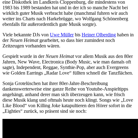
eine Diskothek im Landkreis Cloppenburg, die mindestens von
1983 bis 1989 bestanden hat und in der ich so manche Nacht bei
wirklich guter Musik verbracht habe (manchmal fuhren wir auch
weiter ins Charts nach Harkebrügge, wo Wolfgang Schönenberg
ebenfalls für außerordentlich gute Musik sorgte).
Viele bekannte DJs von
Uwe Müller
bis
Heiner Olberding
haben in
der
Neuen Heimat
gearbeitet, so dass hier zumindest noch
Zeitzeugen vorhanden wären.
Gespielt wurde in der
Neuen Heimat
vor allem Musik aus den 80er
Jahren, New Wave, Electronica (Body Music, wie man damals oft
sagte), Independent, Reggae, Synthie-Pop, aber auch Evergreens
wie Golden Earrings „Radar Love“ füllten schnell die Tanzflächen.
Sonja Grotelüschen hat ihrer 80er-Jahre-Beschreibung
dankenswerterweise eine ganze Reihe von Youtube-Anspieltipps
angehängt, anhand derer man sich überzeugen kann, wie frisch
diese Musik klang und oftmals heute noch klingt. Songs wie „Love
Like Blood“ von Killing Joke katapultieren den Hörer sofort in die
„Eighties“ zurück, so präsent sind sie noch: