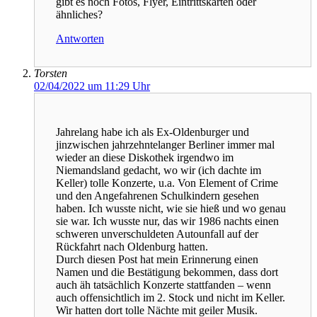
gibt es noch Fotos, Flyer, Eintrittskarten oder
ähnliches?
Antworten
Torsten
02/04/2022 um 11:29 Uhr
Jahrelang habe ich als Ex-Oldenburger und
jinzwischen jahrzehntelanger Berliner immer mal
wieder an diese Diskothek irgendwo im
Niemandsland gedacht, wo wir (ich dachte im
Keller) tolle Konzerte, u.a. Von Element of Crime
und den Angefahrenen Schulkindern gesehen
haben. Ich wusste nicht, wie sie hieß und wo genau
sie war. Ich wusste nur, das wir 1986 nachts einen
schweren unverschuldeten Autounfall auf der
Rückfahrt nach Oldenburg hatten.
Durch diesen Post hat mein Erinnerung einen
Namen und die Bestätigung bekommen, dass dort
auch äh tatsächlich Konzerte stattfanden – wenn
auch offensichtlich im 2. Stock und nicht im Keller.
Wir hatten dort tolle Nächte mit geiler Musik.