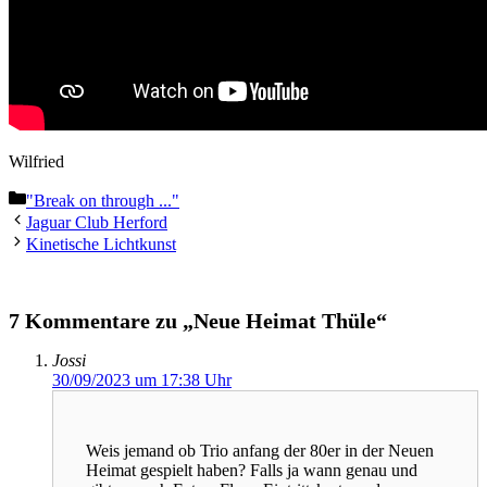
Wilfried
Kategorien
"Break on through ..."
Jaguar Club Herford
Kinetische Lichtkunst
7 Kommentare zu „Neue Heimat Thüle“
Jossi
30/09/2023 um 17:38 Uhr
Weis jemand ob Trio anfang der 80er in der Neuen
Heimat gespielt haben? Falls ja wann genau und