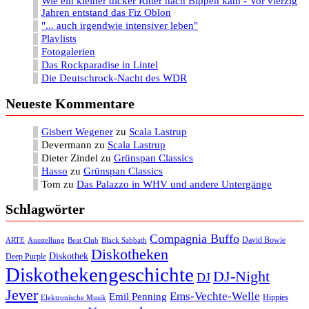
Wie ein kleiner dicker Ritter nach Bippen kam - Vor vierzig
Jahren entstand das Fiz Oblon
"... auch irgendwie intensiver leben"
Playlists
Fotogalerien
Das Rockparadise in Lintel
Die Deutschrock-Nacht des WDR
Neueste Kommentare
Gisbert Wegener
zu
Scala Lastrup
Devermann
zu
Scala Lastrup
Dieter Zindel
zu
Grünspan Classics
Hasso
zu
Grünspan Classics
Tom
zu
Das Palazzo in WHV und andere Untergänge
Schlagwörter
Compagnia Buffo
David Bowie
ARTE
Ausstellung
Beat Club
Black Sabbath
Diskotheken
Diskothek
Deep Purple
Diskothekengeschichte
DJ-Night
DJ
Jever
Ems-Vechte-Welle
Emil Penning
Hippies
Elektronische Musik