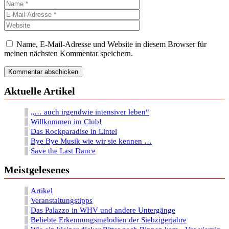
Name
E-
Mail-
Website
Adresse
Name, E-Mail-Adresse und Website in diesem Browser für
meinen nächsten Kommentar speichern.
Aktuelle Artikel
„… auch irgendwie intensiver leben“
Willkommen im Club!
Das Rockparadise in Lintel
Bye Bye Musik wie wir sie kennen …
Save the Last Dance
Meistgelesenes
Artikel
Veranstaltungstipps
Das Palazzo in WHV und andere Untergänge
Beliebte Erkennungsmelodien der Siebzigerjahre