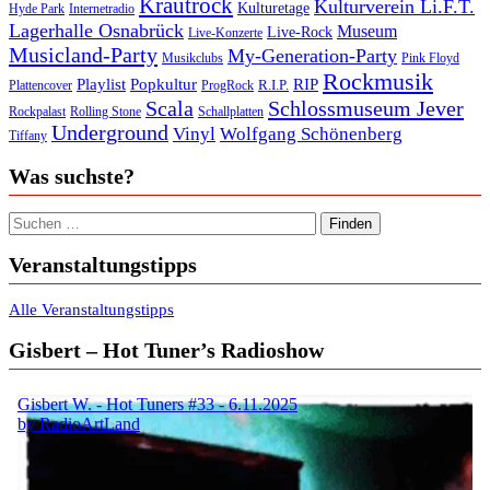
Krautrock
Kulturverein Li.F.T.
Kulturetage
Internetradio
Hyde Park
Lagerhalle Osnabrück
Museum
Live-Rock
Live-Konzerte
Musicland-Party
My-Generation-Party
Musikclubs
Pink Floyd
Rockmusik
Playlist
Popkultur
RIP
R.I.P.
Plattencover
ProgRock
Scala
Schlossmuseum Jever
Rockpalast
Rolling Stone
Schallplatten
Underground
Vinyl
Wolfgang Schönenberg
Tiffany
Was suchste?
Suchen nach:
Veranstaltungstipps
Alle Veranstaltungstipps
Gisbert – Hot Tuner’s Radioshow