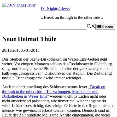
Zum
Zum
DJ-Night(s) Jever
Inhalt
Inhalt
springen
springen
:: Break on through to the other side ::
Menü
Neue Heimat Thüle
20/11/2015
05/01/2011
Das Sterben der Szene-Diskotheken im Weser-Ems-Gebiet geht
weiter. Vor einigen Monaten schloss das Rocktheater in Oldenburg
sang- und klanglos seine Pforten – als eine der ganz wenigen noch
halbwegs „progressiven“ Diskotheken der Region. Die Zeit drängt
und die Erinnerungsarbeit wird immer wichtiger.
Auch in der Ausstellung des Schlossmuseums Jever „
Break on
through to the other side – Tanzschuppen, Musikclubs und
Diskotheken in Weser-Ems
” werden wichtige Läden nicht oder
nicht ausreichend präsentiert, wie immer mal wieder angemerkt
wird. Leider ist es richtig, dass einige Gebiete in der Region nicht so
intensiv wie gewünscht erfasst werden konnten. Dennoch sind im
Laufe der Zeit hunderte Mails und Anrufe eingegangen, die vieles