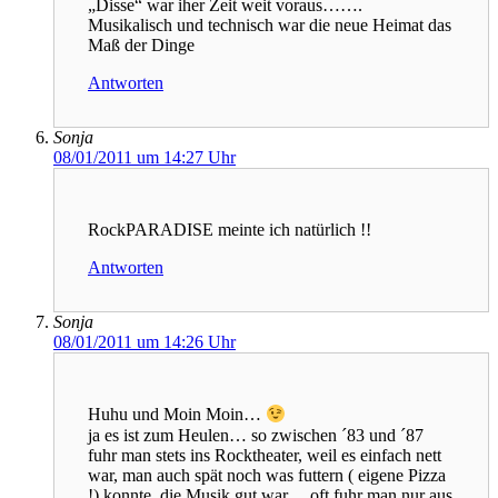
„Disse“ war iher Zeit weit voraus…….
Musikalisch und technisch war die neue Heimat das
Maß der Dinge
Antworten
Sonja
08/01/2011 um 14:27 Uhr
RockPARADISE meinte ich natürlich !!
Antworten
Sonja
08/01/2011 um 14:26 Uhr
Huhu und Moin Moin…
ja es ist zum Heulen… so zwischen ´83 und ´87
fuhr man stets ins Rocktheater, weil es einfach nett
war, man auch spät noch was futtern ( eigene Pizza
!) konnte, die Musik gut war… oft fuhr man nur aus