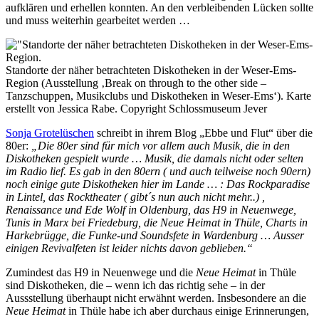
aufklären und erhellen konnten. An den verbleibenden Lücken sollte
und muss weiterhin gearbeitet werden …
Standorte der näher betrachteten Diskotheken in der Weser-Ems-
Region (Ausstellung ‚Break on through to the other side –
Tanzschuppen, Musikclubs und Diskotheken in Weser-Ems‘). Karte
erstellt von Jessica Rabe. Copyright Schlossmuseum Jever
Sonja Grotelüschen
schreibt in ihrem Blog „Ebbe und Flut“ über die
80er:
„Die 80er sind für mich vor allem auch Musik, die in den
Diskotheken gespielt wurde … Musik, die damals nicht oder selten
im Radio lief. Es gab in den 80ern ( und auch teilweise noch 90ern)
noch einige gute Diskotheken hier im Lande … : Das Rockparadise
in Lintel, das Rocktheater ( gibt´s nun auch nicht mehr..) ,
Renaissance und Ede Wolf in Oldenburg, das H9 in Neuenwege,
Tunis in Marx bei Friedeburg, die Neue Heimat in Thüle, Charts in
Harkebrügge, die Funke-und Soundsfete in Wardenburg … Ausser
einigen Revivalfeten ist leider nichts davon geblieben.“
Zumindest das H9 in Neuenwege und die
Neue Heimat
in Thüle
sind Diskotheken, die – wenn ich das richtig sehe – in der
Aussstellung überhaupt nicht erwähnt werden. Insbesondere an die
Neue Heimat
in Thüle habe ich aber durchaus einige Erinnerungen,