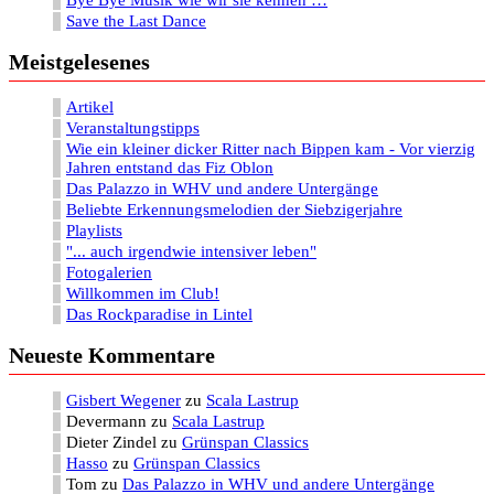
Bye Bye Musik wie wir sie kennen …
Save the Last Dance
Meistgelesenes
Artikel
Veranstaltungstipps
Wie ein kleiner dicker Ritter nach Bippen kam - Vor vierzig
Jahren entstand das Fiz Oblon
Das Palazzo in WHV und andere Untergänge
Beliebte Erkennungsmelodien der Siebzigerjahre
Playlists
"... auch irgendwie intensiver leben"
Fotogalerien
Willkommen im Club!
Das Rockparadise in Lintel
Neueste Kommentare
Gisbert Wegener
zu
Scala Lastrup
Devermann
zu
Scala Lastrup
Dieter Zindel
zu
Grünspan Classics
Hasso
zu
Grünspan Classics
Tom
zu
Das Palazzo in WHV und andere Untergänge