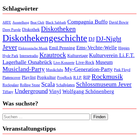
Schlagwörter
Compagnia Buffo
David Bowie
ARTE
Ausstellung
Beat Club
Black Sabbath
Diskotheken
Diskothek
Deep Purple
Diskothekengeschichte
DJ-Night
DJ
Jever
Ems-Vechte-Welle
Emil Penning
Hippies
Elektronische Musik
Krautrock
Kulturverein Li.F.T.
Kulturetage
Internetradio
Hyde Park
Lagerhalle Osnabrück
Museum
Live-Rock
Live-Konzerte
Musicland-Party
My-Generation-Party
Musikclubs
Pink Floyd
Rockmusik
Playlist
Popkultur
RIP
R.I.P.
Plattencover
ProgRock
Scala
Schlossmuseum Jever
Rockpalast
Rolling Stone
Schallplatten
Underground
Vinyl
Wolfgang Schönenberg
Tiffany
Was suchste?
Suchen nach:
Veranstaltungstipps