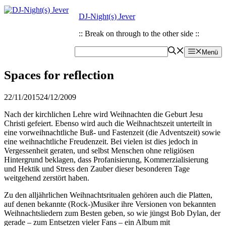
Zum
Zum
DJ-Night(s) Jever
Inhalt
Inhalt
springen
springen
:: Break on through to the other side ::
Menü
Spaces for reflection
22/11/2015
24/12/2009
Nach der kirchlichen Lehre wird Weihnachten die Geburt Jesu
Christi gefeiert. Ebenso wird auch die Weihnachtszeit unterteilt in
eine vorweihnachtliche Buß- und Fastenzeit (die Adventszeit) sowie
eine weihnachtliche Freudenzeit. Bei vielen ist dies jedoch in
Vergessenheit geraten, und selbst Menschen ohne religiösen
Hintergrund beklagen, dass Profanisierung, Kommerzialisierung
und Hektik und Stress den Zauber dieser besonderen Tage
weitgehend zerstört haben.
Zu den alljährlichen Weihnachtsritualen gehören auch die Platten,
auf denen bekannte (Rock-)Musiker ihre Versionen von bekannten
Weihnachtsliedern zum Besten geben, so wie jüngst Bob Dylan, der
gerade – zum Entsetzen vieler Fans – ein Album mit