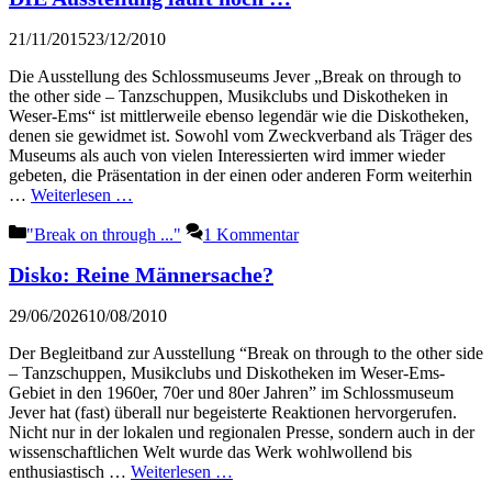
21/11/2015
23/12/2010
Die Ausstellung des Schlossmuseums Jever „Break on through to
the other side – Tanzschuppen, Musikclubs und Diskotheken in
Weser-Ems“ ist mittlerweile ebenso legendär wie die Diskotheken,
denen sie gewidmet ist. Sowohl vom Zweckverband als Träger des
Museums als auch von vielen Interessierten wird immer wieder
gebeten, die Präsentation in der einen oder anderen Form weiterhin
…
Weiterlesen …
Kategorien
"Break on through ..."
1 Kommentar
Disko: Reine Männersache?
29/06/2026
10/08/2010
Der Begleitband zur Ausstellung “Break on through to the other side
– Tanzschuppen, Musikclubs und Diskotheken im Weser-Ems-
Gebiet in den 1960er, 70er und 80er Jahren” im Schlossmuseum
Jever hat (fast) überall nur begeisterte Reaktionen hervorgerufen.
Nicht nur in der lokalen und regionalen Presse, sondern auch in der
wissenschaftlichen Welt wurde das Werk wohlwollend bis
enthusiastisch …
Weiterlesen …