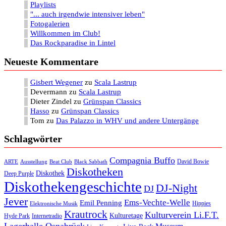
Playlists
"... auch irgendwie intensiver leben"
Fotogalerien
Willkommen im Club!
Das Rockparadise in Lintel
Neueste Kommentare
Gisbert Wegener
zu
Scala Lastrup
Devermann
zu
Scala Lastrup
Dieter Zindel
zu
Grünspan Classics
Hasso
zu
Grünspan Classics
Tom
zu
Das Palazzo in WHV und andere Untergänge
Schlagwörter
Compagnia Buffo
David Bowie
ARTE
Ausstellung
Beat Club
Black Sabbath
Diskotheken
Diskothek
Deep Purple
Diskothekengeschichte
DJ-Night
DJ
Jever
Ems-Vechte-Welle
Emil Penning
Hippies
Elektronische Musik
Krautrock
Kulturverein Li.F.T.
Kulturetage
Internetradio
Hyde Park