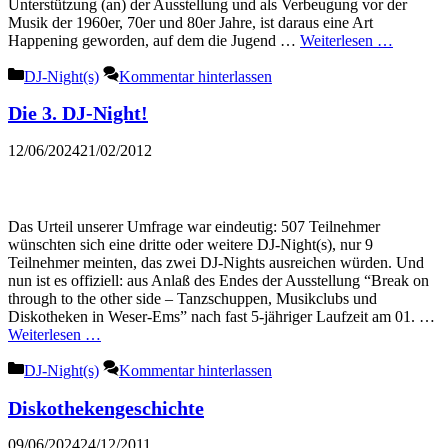
Unterstützung (an) der Ausstellung und als Verbeugung vor der
Musik der 1960er, 70er und 80er Jahre, ist daraus eine Art
Happening geworden, auf dem die Jugend …
Weiterlesen …
Kategorien
DJ-Night(s)
Kommentar hinterlassen
Die 3. DJ-Night!
12/06/2024
21/02/2012
Das Urteil unserer Umfrage war eindeutig: 507 Teilnehmer
wünschten sich eine dritte oder weitere DJ-Night(s), nur 9
Teilnehmer meinten, das zwei DJ-Nights ausreichen würden. Und
nun ist es offiziell: aus Anlaß des Endes der Ausstellung “Break on
through to the other side – Tanzschuppen, Musikclubs und
Diskotheken in Weser-Ems” nach fast 5-jähriger Laufzeit am 01. …
Weiterlesen …
Kategorien
DJ-Night(s)
Kommentar hinterlassen
Diskothekengeschichte
09/06/2024
24/12/2011