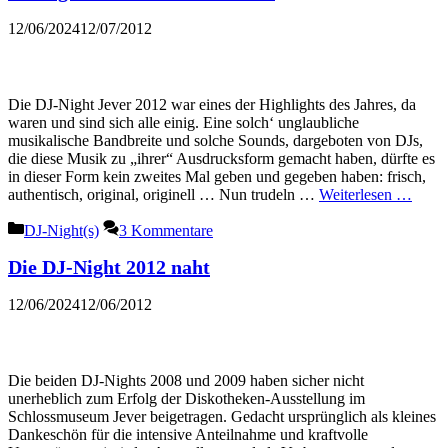
12/06/2024
12/07/2012
Die DJ-Night Jever 2012 war eines der Highlights des Jahres, da
waren und sind sich alle einig. Eine solch‘ unglaubliche
musikalische Bandbreite und solche Sounds, dargeboten von DJs,
die diese Musik zu „ihrer“ Ausdrucksform gemacht haben, dürfte es
in dieser Form kein zweites Mal geben und gegeben haben: frisch,
authentisch, original, originell … Nun trudeln …
Weiterlesen …
Kategorien
DJ-Night(s)
3 Kommentare
Die DJ-Night 2012 naht
12/06/2024
12/06/2012
Die beiden DJ-Nights 2008 und 2009 haben sicher nicht
unerheblich zum Erfolg der Diskotheken-Ausstellung im
Schlossmuseum Jever beigetragen. Gedacht ursprünglich als kleines
Dankeschön für die intensive Anteilnahme und kraftvolle