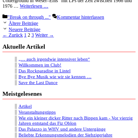
Underground in Weser–Ems“ mit LPs der Zeit zwischen 1966 und
1976 …
Weiterlesen …
Kategorien
"Break on through ..."
Kommentar hinterlassen
Ältere Beiträge
Neuere Beiträge
Seite
Seite
Seite
←
Zurück
1
2
3
Weiter
→
Aktuelle Artikel
„… auch irgendwie intensiver leben“
Willkommen im Club!
Das Rockparadise in Lintel
Bye Bye Musik wie wir sie kennen …
Save the Last Dance
Meistgelesenes
Artikel
Veranstaltungstipps
Wie ein kleiner dicker Ritter nach Bippen kam - Vor vierzig
Jahren entstand das Fiz Oblon
Das Palazzo in WHV und andere Untergänge
Beliebte Erkennungsmelodien der Siebzigerjahre