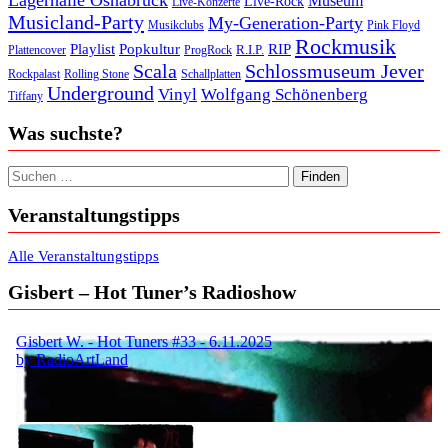
Lagerhalle Osnabrück
Museum
Live-Rock
Live-Konzerte
Musicland-Party
My-Generation-Party
Musikclubs
Pink Floyd
Rockmusik
Playlist
Popkultur
RIP
R.I.P.
Plattencover
ProgRock
Scala
Schlossmuseum Jever
Rockpalast
Rolling Stone
Schallplatten
Underground
Vinyl
Wolfgang Schönenberg
Tiffany
Was suchste?
Suchen nach:
Veranstaltungstipps
Alle Veranstaltungstipps
Gisbert – Hot Tuner’s Radioshow