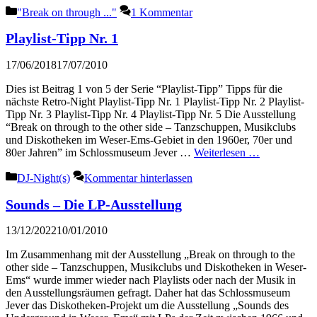
Kategorien
"Break on through ..."
1 Kommentar
Playlist-Tipp Nr. 1
17/06/2018
17/07/2010
Dies ist Beitrag 1 von 5 der Serie “Playlist-Tipp” Tipps für die
nächste Retro-Night Playlist-Tipp Nr. 1 Playlist-Tipp Nr. 2 Playlist-
Tipp Nr. 3 Playlist-Tipp Nr. 4 Playlist-Tipp Nr. 5 Die Ausstellung
“Break on through to the other side – Tanzschuppen, Musikclubs
und Diskotheken im Weser-Ems-Gebiet in den 1960er, 70er und
80er Jahren” im Schlossmuseum Jever …
Weiterlesen …
Kategorien
DJ-Night(s)
Kommentar hinterlassen
Sounds – Die LP-Ausstellung
13/12/2022
10/01/2010
Im Zusammenhang mit der Ausstellung „Break on through to the
other side – Tanzschuppen, Musikclubs und Diskotheken in Weser-
Ems“ wurde immer wieder nach Playlists oder nach der Musik in
den Ausstellungsräumen gefragt. Daher hat das Schlossmuseum
Jever das Diskotheken-Projekt um die Ausstellung „Sounds des