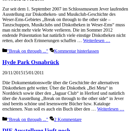
Zur seit dem 1. September 2007 im Schlossmuseum Jever laufenden
Ausstellung zur Diskotheken- und Musikclub-Geschichte des
Weser-Ems-Gebietes „Break on through to the other side –
Tanzschuppen, Musikclubs und Diskotheken in Weser-Ems“ muss
man nicht mehr viele Worte verlieren. Die im Sommer 2012
endende Präsentation hat natürlich viele einstige Diskotheken nicht
retten, aber doch Erinnerungen schaffen …
Weiterlesen …
Kategorien
"Break on through ..."
Kommentar hinterlassen
Hyde Park Osnabrück
20/11/2015
15/01/2011
Diie Dokumentationswelle über die Geschichte der alternativen
Diskotheken geht weiter. Über die Diskothek „Bei Meta“ in
Norddeich sowie über den „Jaguar Club“ in Herford und natürlich
über die Ausstellung „Break on through to the other side“ in Jever
sind bereits schöne und lesenswerte Bücher bzw. Kataloge
erschienen. Nun soll es auch ein Buch über den …
Weiterlesen …
Kategorien
"Break on through ..."
2 Kommentare
DIE Ausstellung läuft noch …