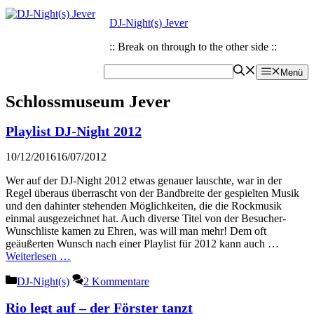
Zum
Zum
DJ-Night(s) Jever
Inhalt
Inhalt
springen
springen
:: Break on through to the other side ::
Menü
Schlossmuseum Jever
Playlist DJ-Night 2012
10/12/2016
16/07/2012
Wer auf der DJ-Night 2012 etwas genauer lauschte, war in der
Regel überaus überrascht von der Bandbreite der gespielten Musik
und den dahinter stehenden Möglichkeiten, die die Rockmusik
einmal ausgezeichnet hat. Auch diverse Titel von der Besucher-
Wunschliste kamen zu Ehren, was will man mehr! Dem oft
geäußerten Wunsch nach einer Playlist für 2012 kann auch …
Weiterlesen …
Kategorien
DJ-Night(s)
2 Kommentare
Rio legt auf – der Förster tanzt