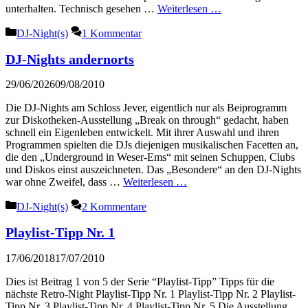
unterhalten. Technisch gesehen …
Weiterlesen …
Kategorien
DJ-Night(s)
1 Kommentar
DJ-Nights andernorts
29/06/2026
09/08/2010
Die DJ-Nights am Schloss Jever, eigentlich nur als Beiprogramm
zur Diskotheken-Ausstellung „Break on through“ gedacht, haben
schnell ein Eigenleben entwickelt. Mit ihrer Auswahl und ihren
Programmen spielten die DJs diejenigen musikalischen Facetten an,
die den „Underground in Weser-Ems“ mit seinen Schuppen, Clubs
und Diskos einst auszeichneten. Das „Besondere“ an den DJ-Nights
war ohne Zweifel, dass …
Weiterlesen …
Kategorien
DJ-Night(s)
2 Kommentare
Playlist-Tipp Nr. 1
17/06/2018
17/07/2010
Dies ist Beitrag 1 von 5 der Serie “Playlist-Tipp” Tipps für die
nächste Retro-Night Playlist-Tipp Nr. 1 Playlist-Tipp Nr. 2 Playlist-
Tipp Nr. 3 Playlist-Tipp Nr. 4 Playlist-Tipp Nr. 5 Die Ausstellung