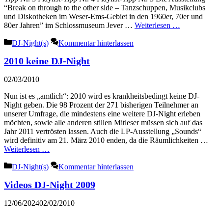
“Break on through to the other side – Tanzschuppen, Musikclubs
und Diskotheken im Weser-Ems-Gebiet in den 1960er, 70er und
80er Jahren” im Schlossmuseum Jever …
Weiterlesen …
Kategorien
DJ-Night(s)
Kommentar hinterlassen
2010 keine DJ-Night
02/03/2010
Nun ist es „amtlich“: 2010 wird es krankheitsbedingt keine DJ-
Night geben. Die 98 Prozent der 271 bisherigen Teilnehmer an
unserer Umfrage, die mindestens eine weitere DJ-Night erleben
möchten, sowie alle anderen stillen Mitleser müssen sich auf das
Jahr 2011 vertrösten lassen. Auch die LP-Ausstellung „Sounds“
wird definitiv am 21. März 2010 enden, da die Räumlichkeiten …
Weiterlesen …
Kategorien
DJ-Night(s)
Kommentar hinterlassen
Videos DJ-Night 2009
12/06/2024
02/02/2010