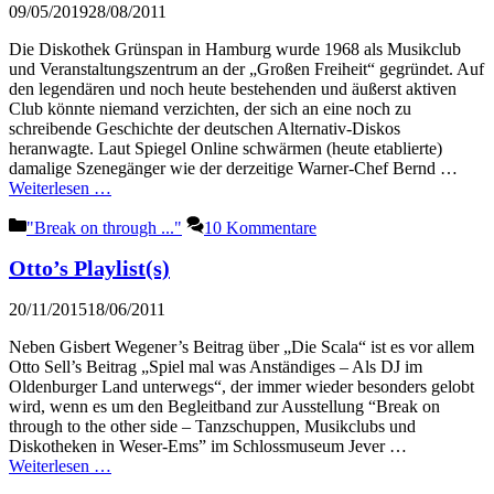
09/05/2019
28/08/2011
Die Diskothek Grünspan in Hamburg wurde 1968 als Musikclub
und Veranstaltungszentrum an der „Großen Freiheit“ gegründet. Auf
den legendären und noch heute bestehenden und äußerst aktiven
Club könnte niemand verzichten, der sich an eine noch zu
schreibende Geschichte der deutschen Alternativ-Diskos
heranwagte. Laut Spiegel Online schwärmen (heute etablierte)
damalige Szenegänger wie der derzeitige Warner-Chef Bernd …
Weiterlesen …
Kategorien
"Break on through ..."
10 Kommentare
Otto’s Playlist(s)
20/11/2015
18/06/2011
Neben Gisbert Wegener’s Beitrag über „Die Scala“ ist es vor allem
Otto Sell’s Beitrag „Spiel mal was Anständiges – Als DJ im
Oldenburger Land unterwegs“, der immer wieder besonders gelobt
wird, wenn es um den Begleitband zur Ausstellung “Break on
through to the other side – Tanzschuppen, Musikclubs und
Diskotheken in Weser-Ems” im Schlossmuseum Jever …
Weiterlesen …