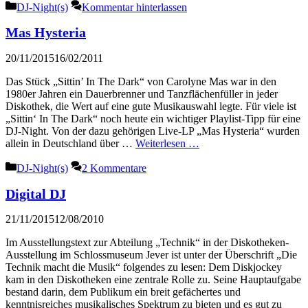
Kategorien
DJ-Night(s)
Kommentar hinterlassen
Mas Hysteria
20/11/2015
16/02/2011
Das Stück „Sittin’ In The Dark“ von Carolyne Mas war in den
1980er Jahren ein Dauerbrenner und Tanzflächenfüller in jeder
Diskothek, die Wert auf eine gute Musikauswahl legte. Für viele ist
„Sittin‘ In The Dark“ noch heute ein wichtiger Playlist-Tipp für eine
DJ-Night. Von der dazu gehörigen Live-LP „Mas Hysteria“ wurden
allein in Deutschland über …
Weiterlesen …
Kategorien
DJ-Night(s)
2 Kommentare
Digital DJ
21/11/2015
12/08/2010
Im Ausstellungstext zur Abteilung „Technik“ in der Diskotheken-
Ausstellung im Schlossmuseum Jever ist unter der Überschrift „Die
Technik macht die Musik“ folgendes zu lesen: Dem Diskjockey
kam in den Diskotheken eine zentrale Rolle zu. Seine Hauptaufgabe
bestand darin, dem Publikum ein breit gefächertes und
kenntnisreiches musikalisches Spektrum zu bieten und es gut zu