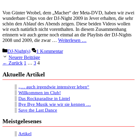
Von Günter Wrobel, dem „Macher“ der Meta-DVD, haben wir zwei
wunderbare Clips von der DJ-Night 2009 in Jever erhalten, die sehr
schön den Ablauf des Abends zeigen. Diese beiden Videos wollen
wir euch natürlich nicht vorenthalten. In diesem Zusammenhang
erinnern wir auch gerne noch einmal an die Playlists der DJ-Nights
2008 und 2009, die zwar …
Weiterlesen …
Kategorien
DJ-Night(s)
1 Kommentar
Neuere Beiträge
Seite
Seite
Seite
←
Zurück
1
…
3
4
Aktuelle Artikel
„… auch irgendwie intensiver leben“
Willkommen im Club!
Das Rockparadise in Lintel
Bye Bye Musik wie wir sie kennen …
Save the Last Dance
Meistgelesenes
Artikel