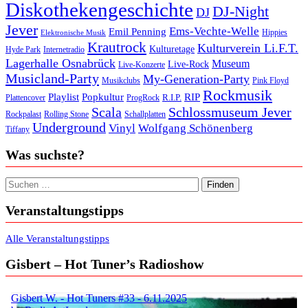
Diskothekengeschichte
DJ-Night
DJ
Jever
Ems-Vechte-Welle
Emil Penning
Hippies
Elektronische Musik
Krautrock
Kulturverein Li.F.T.
Kulturetage
Internetradio
Hyde Park
Lagerhalle Osnabrück
Museum
Live-Rock
Live-Konzerte
Musicland-Party
My-Generation-Party
Musikclubs
Pink Floyd
Rockmusik
Playlist
Popkultur
RIP
R.I.P.
Plattencover
ProgRock
Scala
Schlossmuseum Jever
Rockpalast
Rolling Stone
Schallplatten
Underground
Vinyl
Wolfgang Schönenberg
Tiffany
Was suchste?
Suchen nach:
Veranstaltungstipps
Alle Veranstaltungstipps
Gisbert – Hot Tuner’s Radioshow