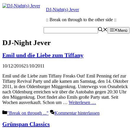
Zum
Zum
DJ-Night(s) Jever
Inhalt
Inhalt
springen
springen
:: Break on through to the other side ::
Menü
DJ-Night Jever
Emil und die Liebe zum Tiffany
10/12/2016
21/10/2011
Emil und die Liebe zum Tiffany Freaks Out! Emil Penning rief zur
Tiffany Revival Party und alle kamen am Samstag, den 14. Oktober
2011, in den Oldenburger Müggenkrug. Unterwegs von Osnabrück
nach Oldenburg erreichen wir über die Autobahn gegen 20:30 Uhr
den Müggenkrug. Dort findet also Emils große Party statt. Seit
Wochen ausverkauft. Schon um …
Weiterlesen …
Kategorien
"Break on through ..."
Kommentar hinterlassen
Grünspan Classics