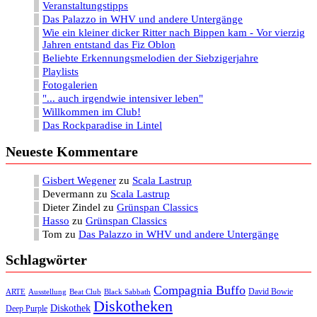
Veranstaltungstipps
Das Palazzo in WHV und andere Untergänge
Wie ein kleiner dicker Ritter nach Bippen kam - Vor vierzig
Jahren entstand das Fiz Oblon
Beliebte Erkennungsmelodien der Siebzigerjahre
Playlists
Fotogalerien
"... auch irgendwie intensiver leben"
Willkommen im Club!
Das Rockparadise in Lintel
Neueste Kommentare
Gisbert Wegener
zu
Scala Lastrup
Devermann
zu
Scala Lastrup
Dieter Zindel
zu
Grünspan Classics
Hasso
zu
Grünspan Classics
Tom
zu
Das Palazzo in WHV und andere Untergänge
Schlagwörter
Compagnia Buffo
David Bowie
ARTE
Ausstellung
Beat Club
Black Sabbath
Diskotheken
Diskothek
Deep Purple